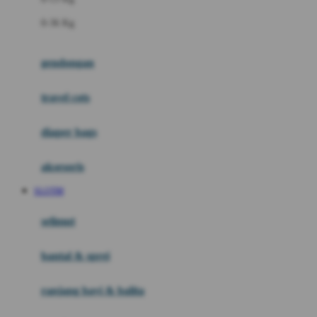
Felt So Sweet
0-36 Kg
Fisher Price
Flipper
gendongan
Friends Of Sally
travel cots
G
diaper bags
Gb
Geko
aksesoris
Graco
SLOT88
Gund
selimut
H
bantal & sprei
Habbie
Haenim
ranjang bayi & balita
Happy Horse