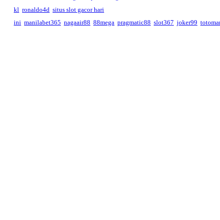
kl
ronaldo4d
situs slot gacor hari
ini
manilabet365
nagaair88
88mega
pragmatic88
slot367
joker99
totoma