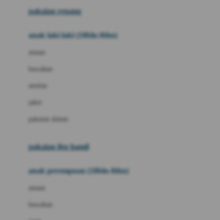
Buggygear
pakaian renang
Bumkins
anak laki-laki (18bln-8thn)
C
atasan
Cetaphil
bawahan
Chicco
setelan
Childlife
jaket
Clevamama
pakaian dalam
Cocolatte
Cottonseeds
pakaian ibu hamil
Cozy N Safe
anak perempuan (18bln-8thn)
Crane
atasan
Cybex
bawahan
D