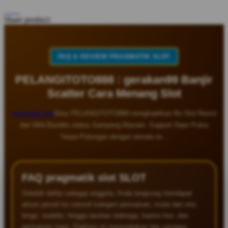
Share product:
FAQ & REVIEW PRAGMATIK SLOT
PELANGITOTO888 : gerakan99 Banjir
Scatter Cara Menang Slot
pragmatik slot
Situs PELANGITOTO888 menghadirkan Bo Slot Resmi
dari Wild Bandito status Gampang Maxwin. Support Depo Pulsa
Tanpa Potongan dengan winrate te...
FAQ pragmatik slot SLOT
Setelah daftar sebagai anggota, Anda langsung mendapat
akses penuh ke seluruh kategori permainan, mulai dari slot,
bingo, roulette, hingga taruhan olahraga, kasino live, dan
permainan meja. Platform ini menyediakan tips navigasi