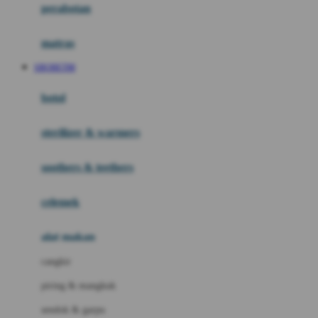
perabotan
Happy Tummy
Hauck
matras
Havaianas
SBOBET88
Hegen
botol
Hot Wheels
sterilizer & warmers
Hybrid
soothers & teethers
I
Inlacta DHA
celemek
Interlac
alat makan
Ivenet
cangkir
J
piring & mangkuk
Jack N Jill
sendok & garpu