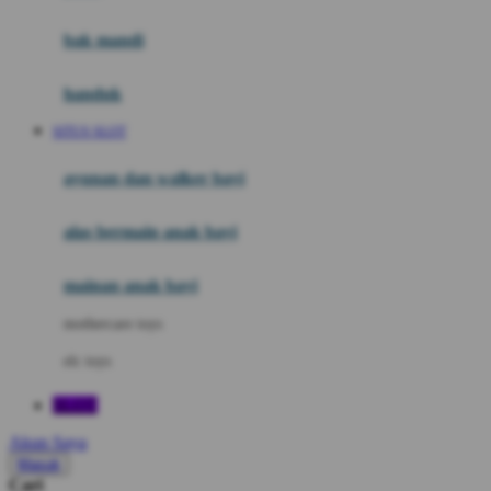
Mini Monkey
Moby
bak mandi
Momami
handuk
Mothercare
SITUS SLOT
Mustela
ayunan dan walker bayi
My Buddy Tag
My K
alas bermain anak bayi
N
mainan anak bayi
Naif
mothercare toys
Nike
elc toys
Nordic Natural
SLOT
Nuby
Akun Saya
Nuna
Masuk
Cari