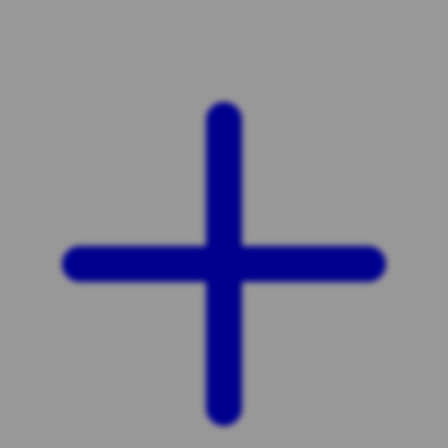
X
Xootz
Y
Yamatoya
Z
Zaxy
Zoggs
0-9
4Moms
59S