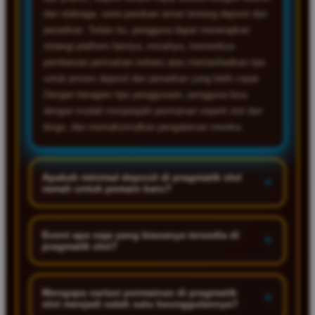
dan olahraga, serta panduan aman tentang deposit dan
penarikan. Selain itu, pengguna dapat menerapkan
strategi platform lainnya, misalnya, memeriksa
pembaruan permainan terbaru atau memanfaatkan tips
untuk proses deposit dan penarikan yang lebih cepat.
Dengan beragam tips penggunaan, pengguna bisa
dengan mudah menjelajahi permainan seperti slot dan
bingo, dan memaksimalkan pengalaman mereka.
Apakah minimal deposit di pragmatik slot
+
ramah untuk pemain baru?
Setelah mendaftar sebagai anggota, Anda dapat
memanfaatkan berbagai tips untuk menjelajahi beragam
Event apa saja yang biasanya tersedia di
+
pragmatik slot?
permainan seperti slots, bingo, atau permainan meja
dan meningkatkan pengalaman Anda. Misalnya, Anda
Platform ini menyediakan berbagai macam permainan
dapat mempelajari cara memilih permainan dengan poin
online, selain itu ada slot, bingo, game meja serta
Mengapa variasi permainan di pragmatik
tinggi atau memahami strategi efektif dalam bertaruh
+
slot menjadi salah satu keunggulannya?
taruhan olahraga. Setelah kamu register sebagai
olahraga berdasarkan peringkat permainan. Platform ini