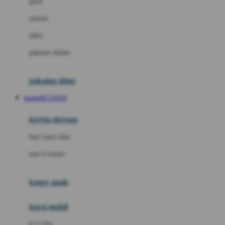
gaun
Dae Organics
setelan
Docare
jaket
Doona
pakaian dalam
Down To Earth
Drew
pakaian tidur
Dr. Brown's
hmslot99 LOGIN
E
kereta dorong
ELC
bayi baru lahir
Ergobaby
usia 6 bulan+
Expert Care
koper anak
Ezyroller
kursi mobil
F
0-13 Kg