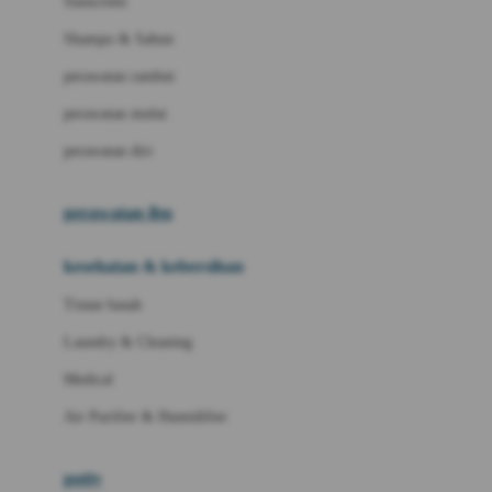
Sunscreen
London Taxi
Shampo & Sabun
Love To Dream
perawatan rambut
perawatan mulut
M
perawatan diri
Magformers
Mama's Choice
perawatan ibu
Mamas&Papas
kesehatan & kebersihan
Mamaway
Tissue basah
Maxi Cosi
Laundry & Cleaning
Megabloks
Medical
Micro
Air Purifier & Humidifier
MiDeer
Mimi & Lula
potty