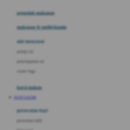
Joie
pengolah makanan
Joolz
Jujube
makanan & multivitamin
K
alat menyusui
Kiddycuts
pompa asi
Kumon
penyimpanan asi
L
cooler bags
Leapfrog
kursi makan
Leclerc
SLOT GACOR
Lee Vierra
Lillebaby
perawatan bayi
Little Bird Told Me
perawatan kulit
Little Miss Janis