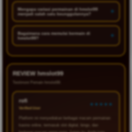
Setelah mendaftar sebagai anggota, Anda dapat
permainan terbaru serta tips navigasi agar beralih antar
menavigasi berbagai macam game di platform ini,
Mengapa variasi permainan di hmslot99
kategori lebih mudah. Proses deposit dan penarikan
+
menjadi salah satu keunggulannya?
seperti slot dan permainan meja, dengan
dana juga cepat, sementara manajemen akun bisa
memanfaatkan tips untuk meningkatkan pengalaman
diatur langsung dari dashboard. Kumpulkan poin tinggi
Setelah mendaftar sebagai anggota, Anda dapat
Anda. Misalnya, Anda bisa memilih permainan yang
dari setiap permainan untuk meningkatkan pengalaman
memanfaatkan berbagai tips dan strategi untuk
Bagaimana cara memulai bermain di
menawarkan poin tinggi atau strategi bermain yang
+
bermain dan nikmati keuntungan eksklusif lainnya.
hmslot99?
meningkatkan pengalaman bermain. Misalnya, cari tahu
tepat untuk bingo dan taruhan olahraga. Platform ini
kategori permainan yang menawarkan poin tinggi untuk
juga menyediakan update terbaru tentang games dan
Setelah mendaftar, pengguna dapat memanfaatkan tips
game slot atau pelajari strategi analisis ranking untuk
promo-promo menarik, lengkap dengan cara untuk
untuk memaksimalkan pengalaman mereka dalam
taruhan olahraga agar pengambilan keputusan lebih
deposit dan penarikan dana yang aman dan cepat.
menjelajahi beragam pilihan permainan, misalnya
akurat. Platform ini juga menyediakan tips praktis untuk
Sebaiknya pahami tata cara mengelola akun Anda
dengan memilih slot yang menawarkan poin tinggi atau
mengelola akun Anda dengan cepat dan aman, seperti
REVIEW hmslot99
dengan baik, seperti beralih antara kategori game
menemukan strategi efektif untuk bingo dan taruhan
beralih antar kategori permainan kasino dan aktivitas
kasino dan sports dengan mudah. Selain itu, jangan
Testimoni Pemain hmslot99.
olahraga. Platform ini menyediakan panduan praktis
olahraga. Selain itu, jangan lupa untuk memeriksa
lupa mengikuti tips dan strategi penggunaan platform ini
untuk mengelola akun, seperti beralih cepat antara
update terbaru, mengikuti panduan deposit dan
agar pengalaman bermain Anda semakin
kategori permainan kasino dan olahraga. Selain itu,
penarikan yang efisien, serta memanfaatkan tool akun
dina
menyenangkan.
pengguna dapat merujuk pada tips harian untuk
★★★★★
untuk melacak poin dan permainan Anda. Dengan tips
Verified User
memastikan aktivasi game secara cepat dan aman.
penggunaan yang mudah dipahami, platform ini
Dalam navigasi platform, pengguna dapat dengan
Setelah mendaftar, anggota baru dapat menggunakan
membantu Anda menjelajahi berbagai pilihan permainan
mudah mencari update terbaru permainan maupun
tips untuk menavigasi berbagai macam permainan
seperti slot, bingo, dan sport-related gaming secara
mengikuti peringkat popularitas beberapa jenis