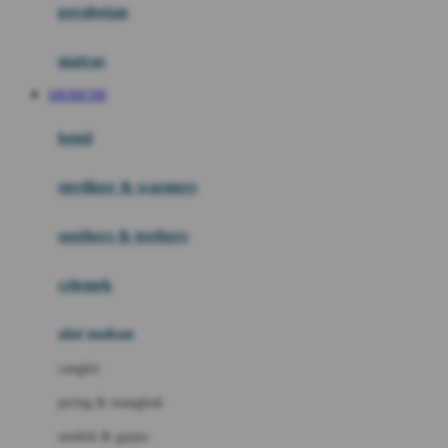
perabotan
Happy Tummy
Hauck
matras
Havaianas
SBOBET88
Hegen
botol
Hot Wheels
sterilizer & warmers
Hybrid
soothers & teethers
I
Inlacta DHA
celemek
Interlac
alat makan
Ivenet
cangkir
J
piring & mangkuk
Jack N Jill
sendok & garpu