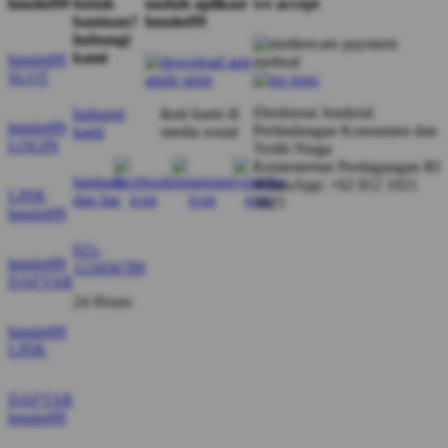
Back to top
hmslot99
butuh
unduh aplikasi
we accept
bantuan?
hmslot99
hubungi
kami
hmslot99
SLOT
Direktorat Jenderal
hubungi
ikuti kami di
hmslot99
Perlindungan Konsumen dan
kami
media sosial
LOGIN
Tertib Niaga
Kementerian Perdagangan RI
bantuan
WhatsApp: +62 812 1021
LINK
dan faq
3625
hmslot99
021-
hmslot99
123456789
DAFTAR
24 Hours