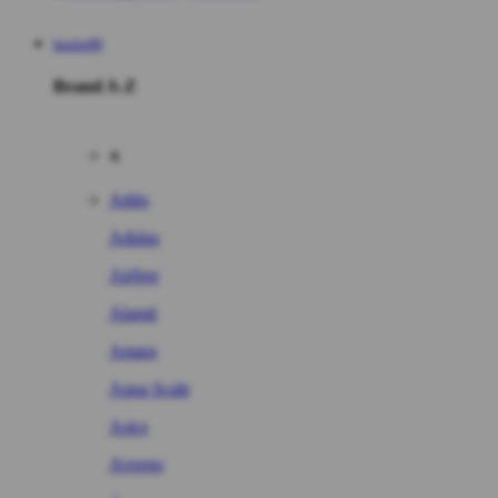
hmslot99
Brand A-Z
A
Addo
Adidas
Airfree
Alamii
Amara
Aqua Scale
Asics
Aveeno