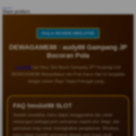
Share product:
FAQ & REVIEW HMSLOT99
DEWAGAME88 : audy88 Gampang JP
Bocoran Pola
hmslot99
Cari Situs Slot Resmi Gampang JP? Kunjungi Link
DEWAGAME88! Menyediakan info Pola Gacor Hari Ini terupdate
dengan sistem Depo Tanpa Potongan yang ...
FAQ hmslot99 SLOT
Setelah mendaftar, kamu dapat menggunakan tips untuk
menavigasi berbagai jenis permainan seperti slot, bingo, dan
permainan meja untuk meningkatkan pengalaman. Misalnya,
kamu dapat memilih permainan dengan poin tinggi untuk