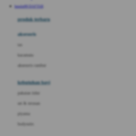
Awan
hmslot99 DAFTAR
Azetabio
produk terbaru
B
aksesoris
Baabaasheepz
tas
Babiators
kacamata
Baby Dove
aksesoris rambut
Baby Jogger
Baby Rovega
kebutuhan bayi
Babybee
pakaian tidur
Banana Boat
set & terusan
Banz
piyama
Barbie
bodysuits
Beaba