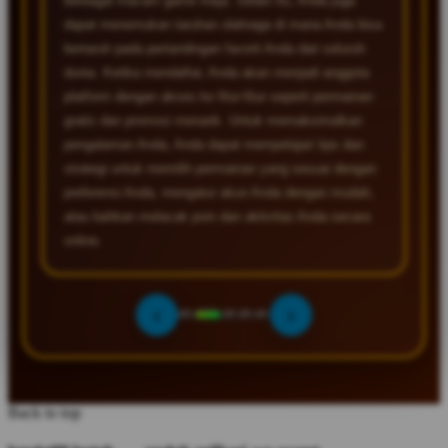
seperti slot digital dan bingo, misalnya dengan memilih
efektif, menjamin pengalaman bermain yang
permainan. Platform ini juga memberikan saran tentang
permainan yang sesuai dengan preferensi mereka atau
menyenangkan dan optimal.
strategi efektif dalam mengelola deposit serta penarikan
mengurutkan berdasarkan peringkat popularitas.
dengan cara yang cepat dan efisien.
Platform ini juga menyediakan tips dan strategi untuk
penggunaan efektif dalam kategori table games dan
sports-related gaming. Untuk instance, pengguna dapat
memanfaatkan informasi mengenai update terbaru
sebuah permainan atau menganalisis ranking
pertandingan olahraga agar dapat mengambil
keputusan yang lebih strategis. Selain itu, pengguna
dapat mempelajari cara mengelola akun secara efisien,
seperti switching cepat antara kategorinya, dengan
panduan tentang keamanan data dan transaksi deposit
serta penarikan. Dengan tips navigasi yang tersedia,
anggota baru dapat menjelajahi platform ini dengan
mudah dan menemukan permainan favorit mereka.
‹
›