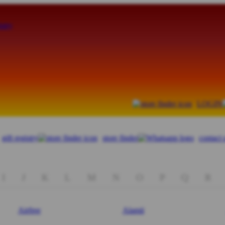
istry
LOGIN
gift registry
store finder
contact 
I
J
K
L
M
N
O
P
Q
R
Airfree
Alamii