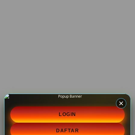
LOGIN
DAFTAR