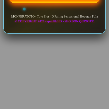
MONPERATOTO - Toto Slot 4D Paling Sensasional Bocoran Pola
© COPYRIGHT 2026 republik365 - SEO DON QUIXOTE.