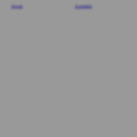
Awan
Azetabio