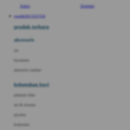
Asics
Aveeno
republik365 DAFTAR
produk terbaru
aksesoris
tas
kacamata
aksesoris rambut
kebutuhan bayi
pakaian tidur
set & terusan
piyama
bodysuits