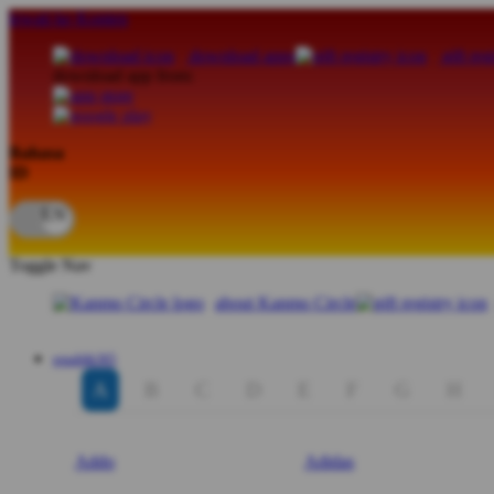
lewati ke Konten
download apps
gift reg
download app from:
Bahasa
ID
Toggle Nav
about Kanmo Circle
republik365
A
B
C
D
E
F
G
H
Addo
Adidas