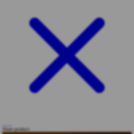
Share product: