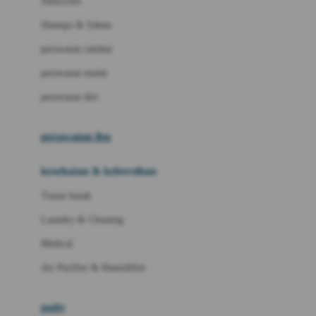
Sunscreen
London Taxi
Shampo & Sabun
Love To Dream
perawatan rambut
perawatan mulut
M
perawatan diri
Magformers
Mama's Choice
perawatan ibu
Mamas&Papas
kesehatan & kebersihan
Mamaway
Tissue basah
Maxi Cosi
Laundry & Cleaning
Megabloks
Medical
Micro
Air Purifier & Humidifier
MiDeer
Mimi & Lula
potty