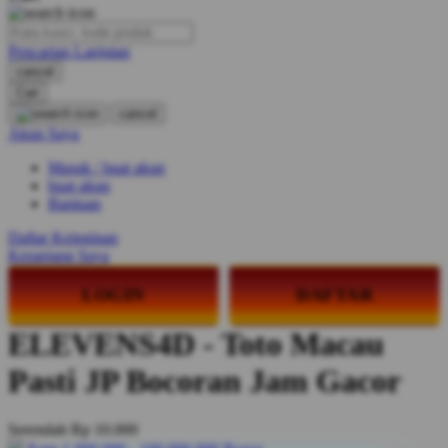
O
Pencarian Lanjutan
Oh Ma Grain
cancel
Okiedog
Cari
cancel
P
Akun Saya
Masuk / buat akun
Peachy
buat akun
Phil & Ted's
Bantuan
Philips Avent
Daftar Keinginan
Keranjang Saya
Pigeon
LOGIN
DAFTAR
Playgro
ELEVENS4D - Toto Macau
Poled Global
Pasti JP Bocoran Jam Gacor
Ponycycle
Puma
Serendah
Rp 10.000
Pureats