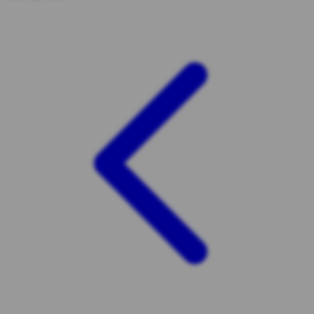
Squishmallows
Starbooks
Stick-O
Stokke
Sudocrem
Sumimo
Sunnylife
Sun-Staches
Swimava
T
Tommee Tippee
Trunki
Tutti Bambini