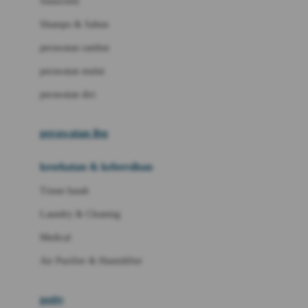
Sunscreen
London Taxi
Shampo & Sabun
Love To Dream
perawatan rambut
perawatan mulut
M
perawatan diri
Magformers
Mama's Choice
perawatan ibu
Mamas&Papas
kesehatan & kebersihan
Mamaway
Tissue basah
Maxi Cosi
Laundry & Cleaning
Megabloks
Medical
Micro
Air Purifier & Humidifier
MiDeer
Mimi & Lula
potty