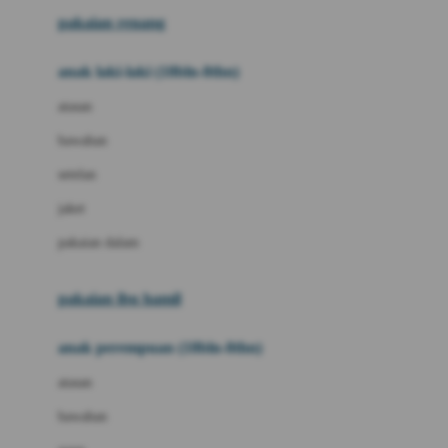
Buggygear
pakaian renang
Bumkins
anak laki-laki (18bln-8thn)
C
atasan
Cetaphil
bawahan
Chicco
setelan
Childlife
jaket
Clevamama
pakaian dalam
Cocolatte
Cottonseeds
pakaian ibu hamil
Cozy N Safe
anak perempuan (18bln-8thn)
Crane
atasan
Cybex
bawahan
D