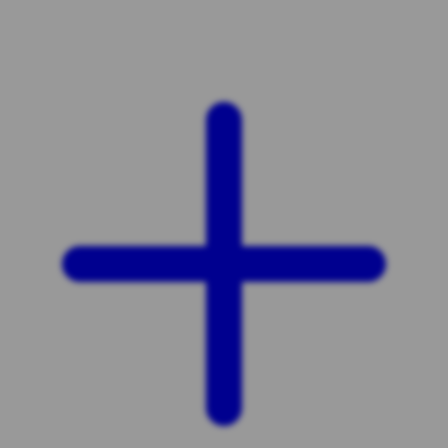
X
Xootz
Y
Yamatoya
Z
Zaxy
Zoggs
0-9
4Moms
59S