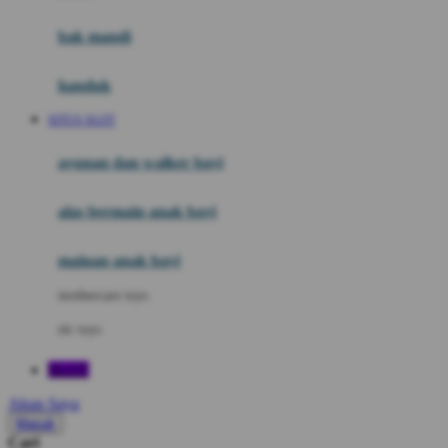
Mini Monkey
Moby
bak mandi
Momami
handuk
Mothercare
SITUS SLOT
Mustela
ayunan dan walker bayi
My Buddy Tag
My K
alas bermain anak bayi
N
mainan anak bayi
Naif
mothercare toys
Nike
elc toys
Nordic Natural
SLOT
Nuby
Akun Saya
Nuna
Masuk
Cari