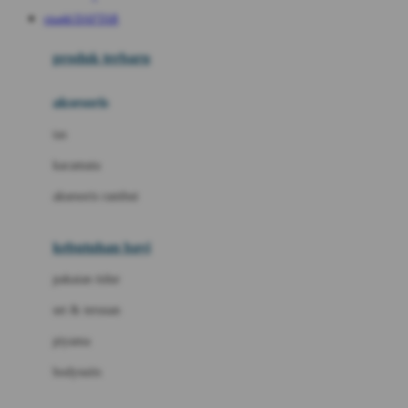
Awan
visa4d DAFTAR
Azetabio
produk terbaru
B
aksesoris
Baabaasheepz
tas
Babiators
kacamata
Baby Dove
aksesoris rambut
Baby Jogger
Baby Rovega
kebutuhan bayi
Babybee
pakaian tidur
Banana Boat
set & terusan
Banz
piyama
Barbie
bodysuits
Beaba