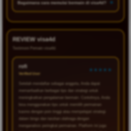
+
Bagi yang menyukai bingo, strategi analisis peringkat
Bagaimana cara memulai bermain di visa4d?
dengan mudah mengakses sepuluh tips tentang cara
permainan yang tersedia, termasuk slot online, digital
permainan dapat membantu dalam mengambil
mengelola akun dengan lancar, misalnya beralih cepat
bingo, serta berbagai jenis table games. Untuk
Setelah kamu daftar sebagai anggota, bisa gunakan
keputusan yang lebih hati-hati saat bermain. Platform
antar kategori permainan kasino dan aktivitas olahraga.
membantu memaksimalkan pengalaman, platform ini
tips dan strategi untuk bernavigasi di berbagai
juga menyediakan tips untuk taruhan olahraga, mulai
Platform ini juga menawarkan berbagai metode aman
menawarkan tips dan strategi bagi para anggota agar
permainan seperti slot dan meja untuk meningkatkan
dari mencari informasi terkini tentang pertandingan
untuk deposit dan penarikan dana, serta pembaruan
mudah menavigasi kategori permainan, misalnya
pengalamanmu. Misalnya, pilihlah permainan yang
hingga menganalisis tren dan statistik tim favorit.
REVIEW visa4d
informasi mengenai game baru teraktif setiap harinya.
dengan memilih permainan yang sesuai minat atau
memiliki poin tinggi atau coba strategi untuk bingo dan
Selain itu, pengguna dapat mengakses sepuluh tips
Dengan berbagai tips dan strategi yang tersedia,
level keahlian. Selain itu, pengguna dapat mempelajari
Testimoni Pemain visa4d.
taruhan olahraga dengan menganalisis peringkatnya
manajemen akun agar pengalaman di platform menjadi
platform ini dirancang untuk memberikan pengalaman
cara beralih cepat antara kategori kasino dan olahraga,
untuk keputusan yang lebih akurat. Platform juga
lebih maksimal. Tips ini merangkum cara beralih cepat
bermain yang mudah dipahami dan menyenangkan bagi
seperti melihat update terbaru dari kedua dunia
menyediakan tips untuk mengelola akunmu, seperti
antar permainan kasino dan aktivitas terkait olahraga,
semua anggota.
dina
tersebut. Platform ini juga menyediakan tips mengenai
cepat beralih antara kategori kasino dan olahraga, dan
serta panduan mengenai keamanan deposit dan
★★★★★
pengelolaan akun, termasuk tentang deposit dan
Verified User
panduan untuk transaksi deposit dan withdrawal yang
penarikan dana.
penarikan yang aman dan cepat. Dengan menjelajahi
aman. Jangan lupa untuk mengecek pembaruan
Setelah register sebagai anggota, kamu langsung bisa
beragam fitur dan mengikuti tips yang tersedia di
permainan terbaru dan ikuti tips untuk pengalaman
menikmati pengalaman lengkap mulai dari slot, bingo,
platform ini, pengguna dapat memaksimalkan
bermain yang optimal di platform ini.
roulette, taruhan olahraga, kasino live, hingga
pengalaman bermain game online yang seru dan
permainan meja. Platform ini dilengkapi tips navigasi
menyenangkan.
praktis dan manajemen akun simpel, sehingga beralih
antar kategori permainan jadi sangat mudah. Proses
deposit dan penarikan dana berjalan cepat dan aman,