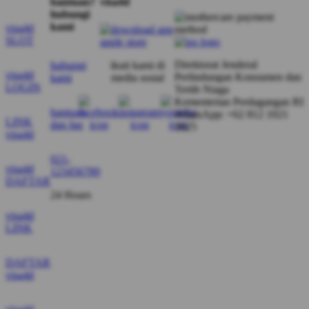
Kementerian Perdagangan RI
bantuan
WhatsApp: +62 812 1021
LINK
dan faq
3625
visa4d
021-
visa4d
123456789
DAFTAR
24 Hours
visa4d
LINK
DAFTAR
visa4d
visa4d
TOGEL
SITUS
visa4d
© Copyright visa4d. All Rights Reserved.