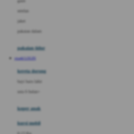
gaun
Dae Organics
setelan
Docare
jaket
Doona
pakaian dalam
Down To Earth
Drew
pakaian tidur
Dr. Brown's
visa4d LOGIN
E
kereta dorong
ELC
bayi baru lahir
Ergobaby
usia 6 bulan+
Expert Care
koper anak
Ezyroller
kursi mobil
F
0-13 Kg