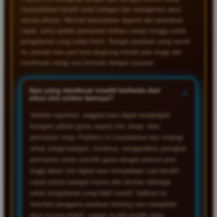
memudahkan beralih antar kategori dan manajemen akun
secara efisien. Nikmati kemudahan deposit dan penarikan
cepat, serta update permainan terbaru setiap minggu untuk
pengalaman yang selalu fresh. Dengan panduan yang ramah
ini, pemain baru pun bisa langsung meraih poin tinggi dan
menikmati setiap sesi bermain dengan nyaman.
Apa yang membuat visa4d berbeda dari
+
situs slot online lainnya?
Setelah registrasi, anggota baru dapat menjelajahi
beragam pilihan game seperti slot, bingo, atau
permainan meja. Platform ini menawarkan tips strategi
untuk setiap kategori, misalnya, menganalisis peringkat
permainan untuk memilih game dengan potensi poin
tinggi dalam slot digital atau mempelajari cara beralih
cepat antara kategori kasino dan taruhan olahraga
untuk pengalaman yang lebih variatif. Aplikasi ini
memberi pengguna panduan tentang cara mengelola
akun secara efektif, seperti mudah beralih antar