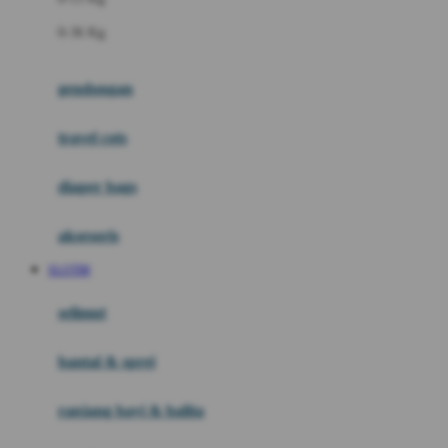
Felt So Sweet
0-36 Kg
Fisher Price
Flipper
gendongan
Friends Of Sally
travel cots
G
diaper bags
Gb
Geko
aksesoris
Graco
SLOT88
Gund
selimut
H
bantal & sprei
Habbie
Haenim
ranjang bayi & balita
Happy Horse