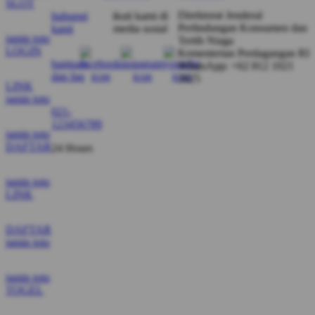
Back to top
jamin
butuh
unduh aplikasi
we accept
toto
bantuan?
jamin toto
hubungi
kami
jamin toto
SLOT
Direktorat Jenderal
hubungi
ikuti kami di
Perlindungan Konsumen dan
kami
media sosial
jamin toto
Tertib Niaga
LOGIN
Kementerian Perdagangan RI
bantuan
WhatsApp: +62 812 1021
dan faq
3625
LINK
jamin toto
021-
123456789
jamin toto
DAFTAR
24 Hours
jamin toto
LINK