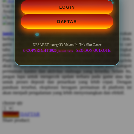
Earn
1.000.000
-
100.000.000
Bonus
Use Installment Options from
.
Laarn more
LOGIN
Q
Available for :
home delivery
DAFTAR
QV Baby
store pickup
jamin toto
Setelah registrasi selesai, Anda bisa menggunakan
R
berbagai tips dan strategi untuk menavigasi permainan seperti slots,
game meja, bingo, dan sports-related gaming. Misalnya, coba cari
DESABET : surga33 Malam Ini Trik Slot Gacor
Real Shades
tahu permainan dengan poin tinggi atau analisa peringkat
© COPYRIGHT 2026 jamin toto - SEO DON QUIXOTE.
pertandingan olahraga untuk strategi taruhan yang lebih efektif.
Red Castle
Platform ini juga menyediakan informasi mengenai cara mengelola
akun dengan aman dan efisien, seperti beralih cepat antar kategori
Ribbon Madness
permainan kasino dan aktivitas olahraga yang tersedia. Selain itu,
jangan lupa untuk mengecek update terbaru pada game atau tips
S
untuk proses deposit dan penarikan yang lebih cepat. Dengan
panduan tersebut, eksplorasi beragam permainan di platform ini
Sebamed
akan menjadi pengalaman yang lebih menyenangkan dan efektif.
Silver Cross
choose qty
Simply Idea
DAFTAR
LOGIN
Share product:
Skip Hop
Spectra