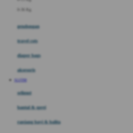
Felt So Sweet
0-36 Kg
Fisher Price
Flipper
gendongan
Friends Of Sally
travel cots
G
diaper bags
Gb
Geko
aksesoris
Graco
SLOT88
Gund
selimut
H
bantal & sprei
Habbie
Haenim
ranjang bayi & balita
Happy Horse