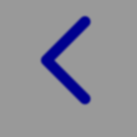
Squishmallows
Starbooks
Stick-O
Stokke
Sudocrem
Sumimo
Sunnylife
Sun-Staches
Swimava
T
Tommee Tippee
Trunki
Tutti Bambini