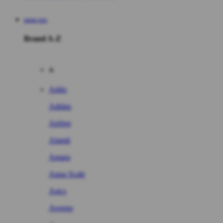
jamin toto
Brand A-Z
A
Addo
Adidas
Airfree
Alamii
Amara
Aqua Scale
Asics
Aveeno