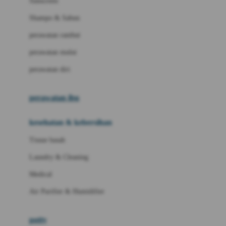
Sunscreen
London Taxi
Shampo & Sabun
Love To Dream
perawatan rambut
perawatan mulut
M
perawatan diri
Magformers
Mama's Choice
perawatan ibu
Mamas&Papas
kesehatan & kebersihan
Mamaway
Tissue basah
Maxi Cosi
Laundry & Cleaning
Megabloks
Medical
Micro
Air Purifier & Humidifier
MiDeer
Mimi & Lula
potty