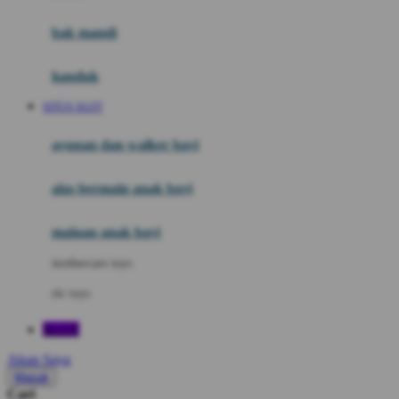
Mini Monkey
Moby
bak mandi
Momami
handuk
Mothercare
SITUS SLOT
Mustela
ayunan dan walker bayi
My Buddy Tag
My K
alas bermain anak bayi
N
mainan anak bayi
Naif
mothercare toys
Nike
elc toys
Nordic Natural
SLOT
Nuby
Akun Saya
Nuna
Masuk
Cari