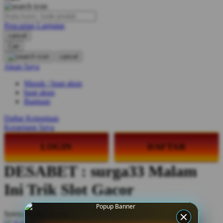
O
Pencarian Lanjutan
Oh Ma Grain
cancel
Okiedog
Cari
cancel
P
Akun Saya
Masuk / buat akun
Peachy
buat akun
Phil & Ted's
Bantuan
Philips Avent
Daftar Keinginan
Keranjang Saya
Pigeon
LOGIN
DAFTAR
Playgro
DESABET : surga33 Malam
Poled Global
Ini Trik Slot Gacor
Ponycycle
Puma
Serendah
Rp 10.000
Pureats