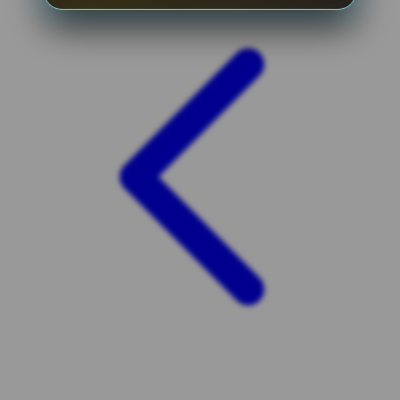
Squishmallows
Starbooks
Stick-O
Stokke
Sudocrem
Sumimo
Sunnylife
Sun-Staches
Swimava
T
Tommee Tippee
Trunki
Tutti Bambini