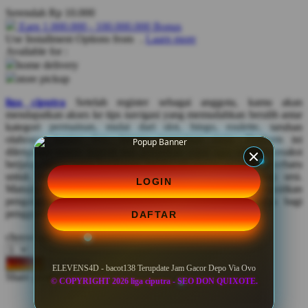
Serendah
Rp 10.000
Q
Earn
1.000.000
-
100.000.000
Bonus
Use Installment Options from
.
Laarn more
QV Baby
Available for :
home delivery
store pickup
R
liga ciputra
Setelah register sebagai anggota, kamu akan
Real Shades
mendapatkan akses ke tips navigasi yang memudahkan beralih antar
kategori permainan, mulai dari slot, bingo, roulette, taruhan
Red Castle
olahraga, kasino live, hingga permainan meja. Platform ini
dilengkapi sistem deposit dan penarikan cepat agar setiap transaksi
Ribbon Madness
berjalan lancar tanpa hambatan. Selalu cek update permainan terbaru
untuk menemukan peluang meraih poin tinggi di setiap sesi.
S
LOGIN
Manajemen akun yang praktis juga tersedia untuk memastikan
pengalaman bermain tetap nyaman dan aman, khususnya bagi
Sebamed
pengguna baru.
DAFTAR
Silver Cross
choose qty
Simply Idea
DAFTAR
LOGIN
ELEVENS4D - bacot138 Terupdate Jam Gacor Depo Via Ovo
Share product:
Skip Hop
© COPYRIGHT 2026 liga ciputra - SEO DON QUIXOTE.
Spectra