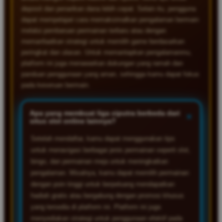
deposit dan penarikan dana lebih cepat. Selain itu, pengguna
dapat mempelajari cara memaksimalkan pengalaman bermain
melalui pembaruan permainan terbaru atau dengan
memanfaatkan strategi untuk memilih game berdasarkan
peringkat dan ulasan. Untuk memantapkan pengalamanmu,
platform ini juga menawarkan dukungan yang ramah dan
panduan penggunaan yang aman, sehingga kamu dapat fokus
pada keseruan bermain.
Apa yang membuat liga ciputra berbeda dari
+
situs slot online lainnya?
Setelah mendaftar, kamu dapat menggunakan tips
untuk menavigasi berbagai jenis permainan seperti slot,
bingo, dan permainan meja untuk meningkatkan
pengalaman. Misalnya, kamu dapat memilih permainan
dengan poin tinggi untuk berpeluang mendapatkan
hadiah gratis atau bergabung dengan promosi khusus
yang tersedia di platform ini. Platform ini juga
menyediakan strategi untuk penggunaan efektif pada