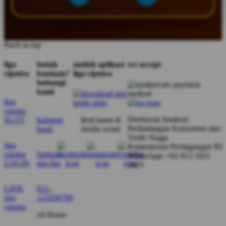
liga
ciputra
Direktorat Jenderal
SLOT
hubungi
ikuti kami di
Perlindungan Konsumen dan
kami
media sosial
Tertib Niaga
liga
Kementerian Perdagangan RI
ciputra
bantuan
WhatsApp: +62 812 1021
LOGIN
dan faq
3625
LINK
021-
liga
123456789
ciputra
24 Hours
liga
ciputra
DAFTAR
liga
ciputra
LINK
DAFTAR