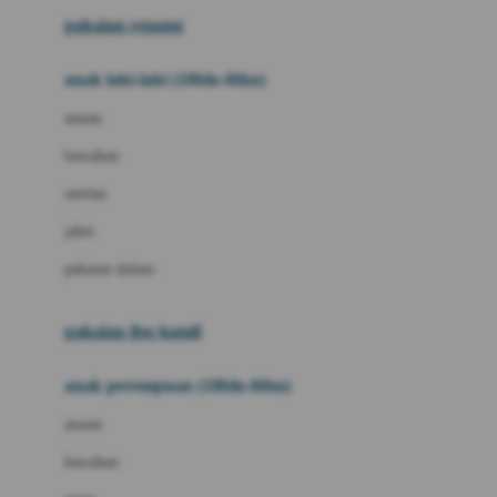
Buggygear
pakaian renang
Bumkins
anak laki-laki (18bln-8thn)
C
atasan
Cetaphil
bawahan
Chicco
setelan
Childlife
jaket
Clevamama
pakaian dalam
Cocolatte
Cottonseeds
pakaian ibu hamil
Cozy N Safe
anak perempuan (18bln-8thn)
Crane
atasan
Cybex
bawahan
D