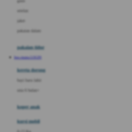
gaun
Dae Organics
setelan
Docare
jaket
Doona
pakaian dalam
Down To Earth
Drew
pakaian tidur
Dr. Brown's
liga ciputra LOGIN
E
kereta dorong
ELC
bayi baru lahir
Ergobaby
usia 6 bulan+
Expert Care
koper anak
Ezyroller
kursi mobil
F
0-13 Kg