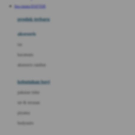
Awan
liga ciputra DAFTAR
Azetabio
produk terbaru
B
aksesoris
Baabaasheepz
tas
Babiators
kacamata
Baby Dove
aksesoris rambut
Baby Jogger
Baby Rovega
kebutuhan bayi
Babybee
pakaian tidur
Banana Boat
set & terusan
Banz
piyama
Barbie
bodysuits
Beaba