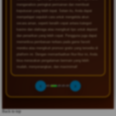
kami biar makin mudah raih poin tinggi di setiap sesi.
Selamat bermain!
‹
›
Back to top
pelangitoto888
butuh
unduh aplikasi
we accept
bantuan?
pelangitoto888
hubungi
kami
pelangitoto888
SLOT
Direktorat Jenderal
hubungi
ikuti kami di
pelangitoto888
Perlindungan
kami
media sosial
LOGIN
Konsumen dan Tertib
Niaga
bantuan
Kementerian
LINK