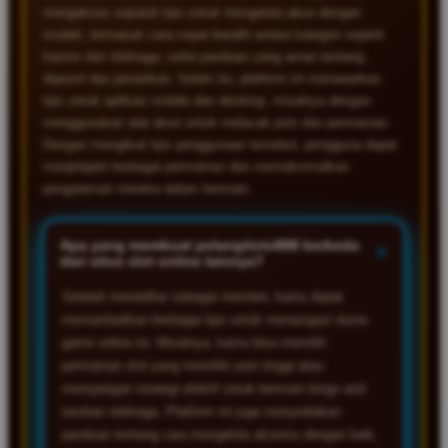
mengakses sepuluh tips untuk mengelola akun dengan
mudah, termasuk cara cepat beralih antara kategori seperti
kasino dan olahraga, serta panduan yang aman tentang
deposit dan penarikan. Selain itu, platform ini menawarkan
tips untuk aplikasi mobile dan desktop, misalnya dengan
menggunakan alat akun untuk melacak poin dan permainan.
Dengan mengikuti tips penggunaan tersebut, pengguna dapat
menjelajahi berbagai permainan dan memaksimalkan
pengalaman mereka dalam bermain.
Apa yang membuat pelangitoto888 berbeda
+
dari situs slot online lainnya?
Setelah mendaftar sebagai member, kamu dapat
memanfaatkan berbagai tips untuk menavigasi dunia
game online ini. Misalnya, kamu bisa memilih
permainan slot yang memiliki poin tinggi atau
mempelajari strategi efektif untuk bermain bingo and
taruhan olahraga. Platform ini juga menyediakan
panduan tentang cara mengelola akunmu dengan baik,