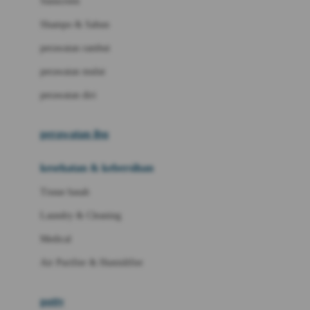
Sunscreen
London Taxi
Shampo & Sabun
Love To Dream
perawatan rambut
perawatan mulut
M
perawatan diri
Magformers
Mama's Choice
perawatan ibu
Mamas&Papas
kesehatan & kebersihan
Mamaway
Tissue basah
Maxi Cosi
Laundry & Cleaning
Megabloks
Medical
Micro
Air Purifier & Humidifier
MiDeer
Mimi & Lula
potty