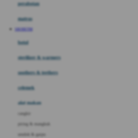
perabotan
Happy Tummy
Hauck
matras
Havaianas
SBOBET88
Hegen
botol
Hot Wheels
sterilizer & warmers
Hybrid
soothers & teethers
I
Inlacta DHA
celemek
Interlac
alat makan
Ivenet
cangkir
J
piring & mangkuk
Jack N Jill
sendok & garpu