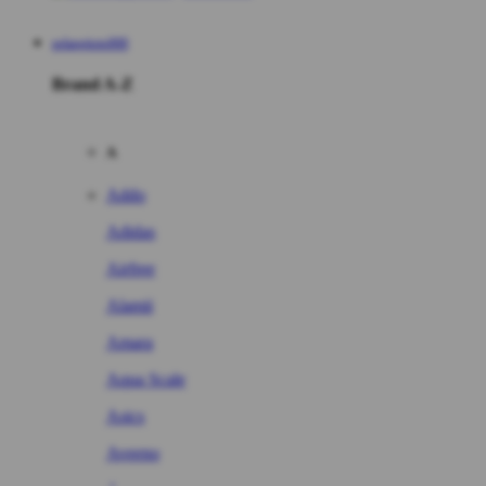
pelangitoto888
Brand A-Z
A
Addo
Adidas
Airfree
Alamii
Amara
Aqua Scale
Asics
Aveeno