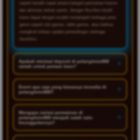
seperti beralih cepat antara kategori permainan kasino
dan aktivitas terkait sports. Dengan fitur-fitur intuitif,
kamu dapat dengan mudah menjelajahi berbagai jenis
game seperti slot games, table games, atau bahkan
mengikuti terbaru update pertandingan olahraga
favoritmu.
Apakah minimal deposit di pelangitoto888
+
ramah untuk pemain baru?
Setelah daftar, pengguna dapat menggunakan tips
untuk menavigasi berbagai jenis permainan, misalnya
Event apa saja yang biasanya tersedia di
+
pelangitoto888?
slots, roulette, atau bingo yang ada. Untuk
meningkatkan pengalaman, pengguna bisa mempelajari
Setelah register sebagai anggota, kamu akan langsung
strategi seperti menganalisis peringkat permainan atau
merasakan kemudahan navigasi dan manajemen akun
Mengapa variasi permainan di
memilih permainan yang menawarkan poin tinggi.
+
pelangitoto888 menjadi salah satu
yang praktis di platform ini. Kamu bisa bebas beralih
Platform ini juga menyediakan tips untuk penggunaan
keunggulannya?
antar kategori permainan mulai dari slot, bingo, roulette,
efektif dalam kategori sport betting dan casino, seperti
taruhan olahraga, kasino live, hingga permainan meja
Setelah Anda daftar sebagai anggota, Anda dapat
melakukan analisis pada ranking permainan untuk
favoritmu. Proses deposit dan penarikan cepat