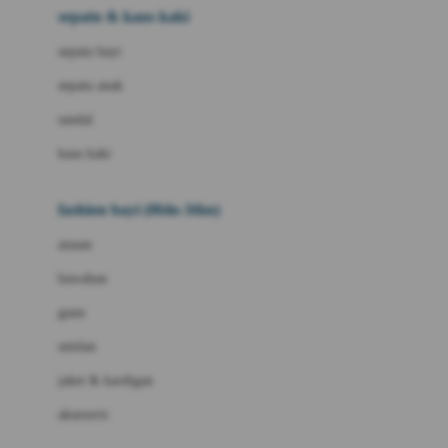
Beauty Barn
sepatu & kaus kaki
Bio Oil
sepatu bayi
Biolane
sepatu anak
Bite Fighters
sandal
Bizzi Growin
kaus kaki
Blackmores
fashion bayi (0bln-3thn)
Blooming Marvellous
atasan
Bonnels
bawahan
Bravado
gaun
Bruder
setelan
Brush Baby
jaket & kardigan
Buds Organics
aksesoris
Bugaboo