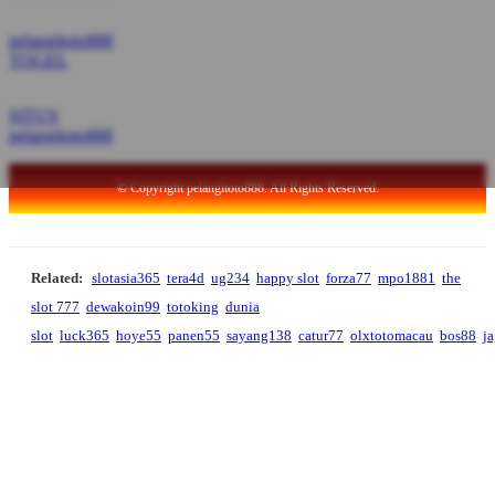
Related:
slotasia365
tera4d
ug234
happy slot
forza77
mpo1881
the
slot 777
dewakoin99
totoking
dunia
slot
luck365
hoye55
panen55
sayang138
catur77
olxtotomacau
bos88
j