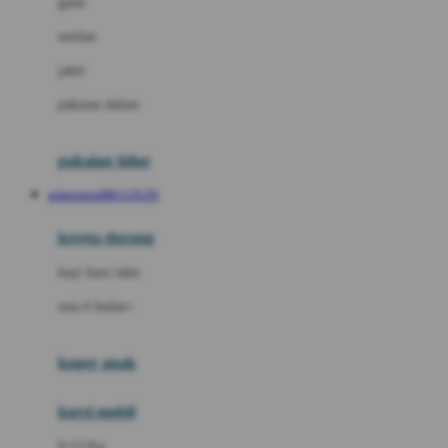
gaun
Dae Organics
setelan
Docare
jaket
Doona
pakaian dalam
Down To Earth
Drew
pakaian tidur
Dr. Brown's
pelangitoto888 LOGIN
E
kereta dorong
ELC
bayi baru lahir
Ergobaby
usia 6 bulan+
Expert Care
koper anak
Ezyroller
kursi mobil
F
0-13 Kg