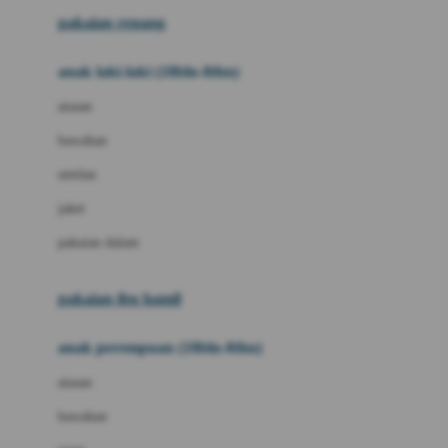
Buggygear
pakaian renang
Bumkins
anak laki-laki (18bln-8thn)
C
atasan
Cetaphil
bawahan
Chicco
setelan
Childlife
jaket
Clevamama
pakaian dalam
Cocolatte
Cottonseeds
pakaian ibu hamil
Cozy N Safe
anak perempuan (18bln-8thn)
Crane
atasan
Cybex
bawahan
D