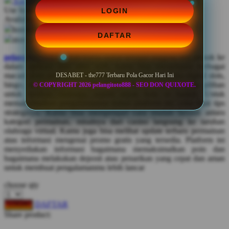
Earn
1.000.000
-
100.000.000
Bonus
Use Installment Options from
.
Laarn more
LOGIN
Q
Available for :
home delivery
DAFTAR
QV Baby
store pickup
pelangitoto888
Setelah kamu daftar sebagai anggota dan masuk ke
R
dalam aplikasi atau situs web, kamu bisa menjelajahi berbagai
macam jenis permainan. Misalnya, kamu bisa mencoba digital slots,
DESABET - the777 Terbaru Pola Gacor Hari Ini
Real Shades
bingo, atau permainan meja kasino. Selain itu, ada juga pilihan
© COPYRIGHT 2026 pelangitoto888 - SEO DON QUIXOTE.
untuk taruhan olahraga, seperti sepak bola or basket. Untuk
Red Castle
memaksimalkan pengalamanmu dalam platform ini, coba ikuti tips
strateginya. Kamu bisa mempelajari cara mudah beralih antara
Ribbon Madness
kategori permainan, misalnya dari casino langsung ke taruhan
olahraga virtual. Kamu juga bisa melihat update terbaru permainan
S
atau informasi mengenai promo gratis yang tersedia. Platform ini
menyediakan informasi bagaimana memaksimalkan poin dan
Sebamed
bagaimana melakukan deposit atau penarikan yang cepat dan aman
untuk membuat pengalamanmu lebih lancar
Silver Cross
choose qty
Simply Idea
DAFTAR
LOGIN
Skip Hop
Share product:
Spectra