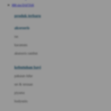
Awan
888 slot DAFTAR
Azetabio
produk terbaru
B
aksesoris
Baabaasheepz
tas
Babiators
kacamata
Baby Dove
aksesoris rambut
Baby Jogger
Baby Rovega
kebutuhan bayi
Babybee
pakaian tidur
Banana Boat
set & terusan
Banz
piyama
Barbie
bodysuits
Beaba