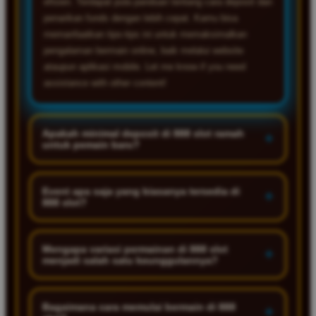
efisien. Terdapat pula panduan tentang cara deposit dan
penarikan funds dengan lebih cepat. Kamu bisa
memanfaatkan tips-tips ini untuk memaksimalkan
pengalaman bermain online, baik melalui website
ataupun aplikasi mobile. Let me know if you need
assistance with other content!
Apakah minimal deposit di 888 slot ramah
+
untuk pemain baru?
Setelah mendaftar sebagai anggota, pengguna dapat
memaksimalkan pengalaman online casino mereka
Event apa saja yang biasanya tersedia di
+
888 slot?
dengan mempelajari tips dan strategi yang dapat
ditemukan platform. Misalnya, kamu bisa mencari
Setelah kamu mendaftar, terdapat berbagai tips and
permainan casino tertentu dengan kategori permainan
strategi untuk menavigasi dunia online casino ini.
Mengapa variasi permainan di 888 slot
favoritmu atau mengakses poin aktivitas baru. Selain
+
menjadi salah satu keunggulannya?
Misalnya, kamu bisa memilih permainan slot yang
itu, kamu juga bisa memanfaatkan tips untuk membuat
menawarkan poin tinggi atau mempelajari cara
keputusan lebih bijak saat bermain bingo atau olahraga
Setelah daftar akun menjadi anggota situs, kamu dapat
mengoptimalkan taruhan olahraga berdasarkan ranking
melalui analisis peringkat permainan. Untuk
memanfaatkan berbagai tips dan strategi untuk
Bagaimana cara memulai bermain di 888
pertandingan. Selain itu, platform ini juga menyediakan
+
memudahkan pengelolaan akun, pengguna bisa