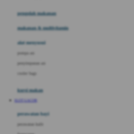
Joie
pengolah makanan
Joolz
Jujube
makanan & multivitamin
K
alat menyusui
Kiddycuts
pompa asi
Kumon
penyimpanan asi
L
cooler bags
Leapfrog
kursi makan
Leclerc
SLOT GACOR
Lee Vierra
Lillebaby
perawatan bayi
Little Bird Told Me
perawatan kulit
Little Miss Janis