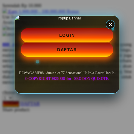
Serendah
Rp 10.000
Q
Earn
1.000.000
-
100.000.000
Bonus
Use Installment Options from
.
Laarn more
QV Baby
Available for :
home delivery
store pickup
R
LOGIN
888 slot
Setelah register sebagai anggota, kamu akan langsung
Real Shades
merasakan kemudahan beralih antar kategori mulai dari slot, bingo,
DAFTAR
roulette, hingga taruhan olahraga dan kasino live. Platform ini juga
Red Castle
menyediakan berbagai permainan meja klasik dengan update terbaru
setiap minggunya untuk pengalaman lebih seru. Manajemen akun
Ribbon Madness
sangat praktis berkat fitur deposit dan penarikan cepat yang bisa
DEWAGAME88 : dunia slot 77 Sensasional JP Pola Gacor Hari Ini
diakses kapan saja. Manfaatkan tips navigasi yang tersedia untuk
S
© COPYRIGHT 2026 888 slot - SEO DON QUIXOTE.
memaksimalkan poin tinggi di setiap permainan favoritmu.
Sebamed
choose qty
Silver Cross
DAFTAR
LOGIN
Share product:
Simply Idea
Skip Hop
Spectra