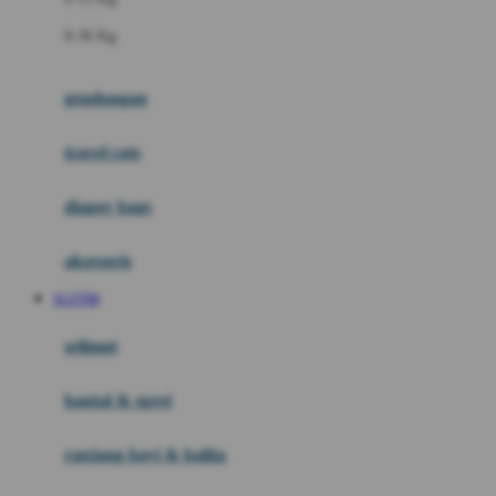
Felt So Sweet
0-36 Kg
Fisher Price
Flipper
gendongan
Friends Of Sally
travel cots
G
diaper bags
Gb
Geko
aksesoris
Graco
SLOT88
Gund
selimut
H
bantal & sprei
Habbie
Haenim
ranjang bayi & balita
Happy Horse