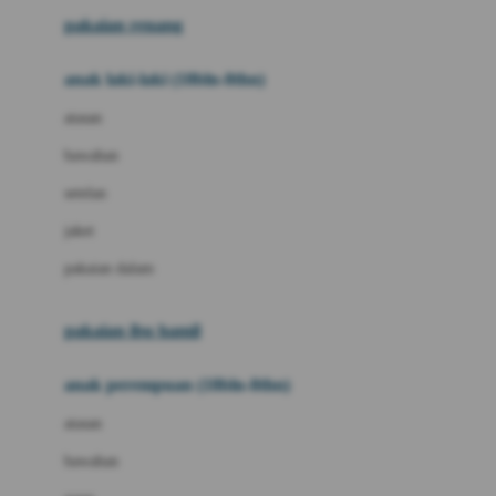
Buggygear
pakaian renang
Bumkins
anak laki-laki (18bln-8thn)
C
atasan
Cetaphil
bawahan
Chicco
setelan
Childlife
jaket
Clevamama
pakaian dalam
Cocolatte
Cottonseeds
pakaian ibu hamil
Cozy N Safe
anak perempuan (18bln-8thn)
Crane
atasan
Cybex
bawahan
D