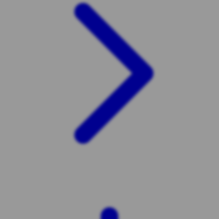
Twistshake
TY Toys
U
V
Veja
Vitaflow
Vtech
W
Waterland
Wellness