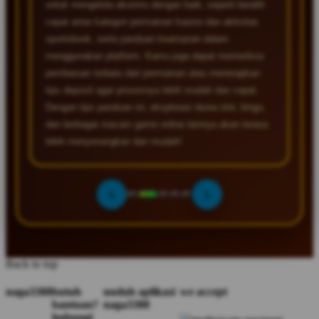
secara efektif. Selain itu, Anda juga bisa mengikuti tips
untuk memahami lebih dalam berbagai game seperti
slot online agar semakin bijak dalam menentukan
permainan yang ingin dicoba. Anda juga bisa
memanfaatkan fitur update terbaru di aplikasi untuk
selalu mendapatkan informasi terbaru mengenai game
favorit Anda dan cara-cara bermainnya.
‹
›
Back to top
naga3388
butuh
unduh aplikasi
we accept
bantuan?
naga3388
hubungi
kami
naga3388
SLOT