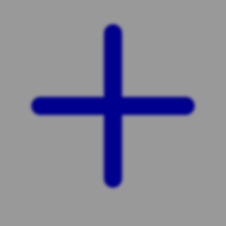
X
Xootz
Y
Yamatoya
Z
Zaxy
Zoggs
0-9
4Moms
59S