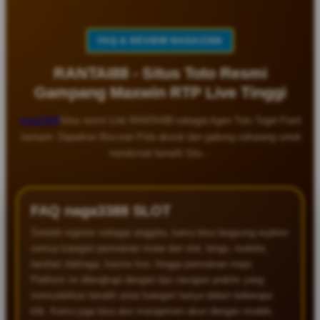
FAQ & REVIEW NAGA3388
RANTAI88 - Situs Toto Resmi
Gampang Maxwin RTP Live Tinggi
naga3388
Situs resmi Link RANTAI88 sebagai Agen Toto Togel Pasti
Jackpot. Dapatkan Bocoran Pola akurat dan gabung sekarang untuk
menikmati benefit Situ...
FAQ naga3388 SLOT
Setelah register sebagai anggota, kamu bisa langsung explore
semua kategori permainan mulai dari slot, bingo, roulette,
taruhan olahraga, kasino live, hingga permainan meja.
Platform ini dilengkapi dengan tips navigasi praktis yang
memudahkan beralih antar kategori hanya dalam beberapa
klik. Kamu juga bisa atur manajemen akun dengan mudah,