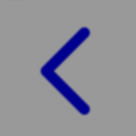
Squishmallows
Starbooks
Stick-O
Stokke
Sudocrem
Sumimo
Sunnylife
Sun-Staches
Swimava
T
Tommee Tippee
Trunki
Tutti Bambini