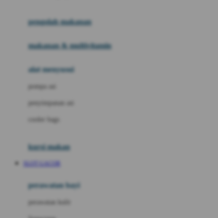
Joie
pengolah makanan
Joolz
Jujube
makanan & multivitamin
K
alat menyusui
Kiddycuts
pompa asi
Kumon
penyimpanan asi
L
cooler bags
Leapfrog
kursi makan
Leclerc
SLOT GACOR
Lee Vierra
Lillebaby
perawatan bayi
Little Bird Told Me
perawatan kulit
Little Miss Janis