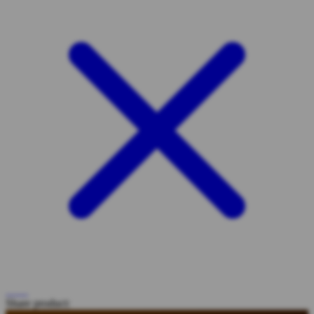
Share product: