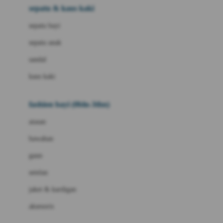
Beauty Barn
sepatu & kaus kaki
Bio Oil
sepatu bayi
Biolane
sepatu anak
Bite Fighters
sandal
Bizzi Growin
kaus kaki
Blackmores
fashion bayi (0bln-3thn)
Blooming Marvellous
atasan
Bonnels
bawahan
Bravado
gaun
Bruder
setelan
Brush Baby
jaket & kardigan
Buds Organics
aksesoris
Bugaboo