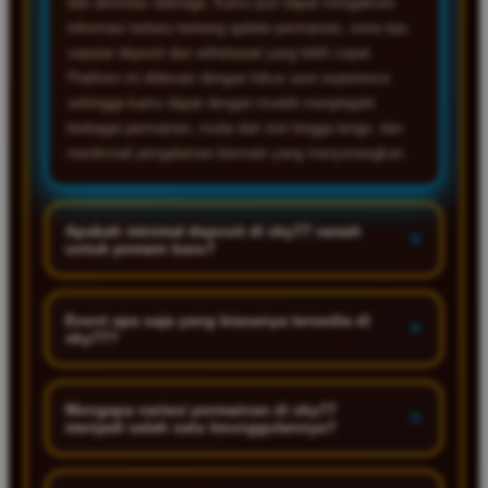
dan aktivitas olahraga. Kamu pun dapat mengakses
informasi terbaru tentang update permainan, serta tips
seputar deposit dan withdrawal yang lebih cepat.
Platform ini didesain dengan fokus user experience
sehingga kamu dapat dengan mudah menjelajahi
berbagai permainan, mulai dari slot hingga bingo, dan
menikmati pengalaman bermain yang menyenangkan.
Apakah minimal deposit di sky77 ramah
+
untuk pemain baru?
Setelah mendaftar sebagai anggota, Anda dapat
memanfaatkan berbagai tips untuk menavigasi dunia
Event apa saja yang biasanya tersedia di
+
sky77?
permainan, misalnya, memilih permainan slot yang
menawarkan poin tinggi atau menerapkan strategi
Setelah mendaftar, anggota baru dapat menggunakan
efektif untuk bingo dan taruhan olahraga. Platform ini
tips untuk menavigasi beragam pilihan permainan
Mengapa variasi permainan di sky77
menyediakan informasi terkini mengenai berbagai
+
menjadi salah satu keunggulannya?
seperti slot, bingo, dan table games untuk
kategori permainan seperti casino, sport, dan bingo,
meningkatkan pengalaman mereka. Misalnya, Anda
agar mudah bagi Anda menemukan pilihan sesuai
Setelah daftar akun gratis, anggota baru dapat mulai
bisa memilih game yang menawarkan poin tinggi atau
minat. Selain itu, dengan sepuluh tips praktis, Anda