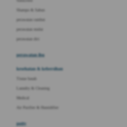
Sunscreen
London Taxi
Shampo & Sabun
Love To Dream
perawatan rambut
perawatan mulut
M
perawatan diri
Magformers
Mama's Choice
perawatan ibu
Mamas&Papas
kesehatan & kebersihan
Mamaway
Tissue basah
Maxi Cosi
Laundry & Cleaning
Megabloks
Medical
Micro
Air Purifier & Humidifier
MiDeer
Mimi & Lula
potty