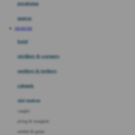
perabotan
Happy Tummy
Hauck
matras
Havaianas
SBOBET88
Hegen
botol
Hot Wheels
sterilizer & warmers
Hybrid
soothers & teethers
I
Inlacta DHA
celemek
Interlac
alat makan
Ivenet
cangkir
J
piring & mangkuk
Jack N Jill
sendok & garpu