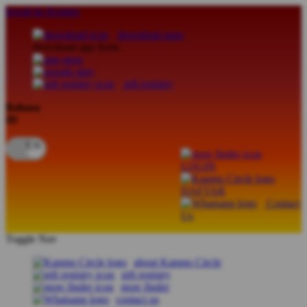
lewati ke Konten
download apps
download app from:
gift registry
Bahasa
ID
LOGIN
DAFTAR
Contact
Us
Toggle Nav
about Kanmo Circle
gift registry
store finder
contact us