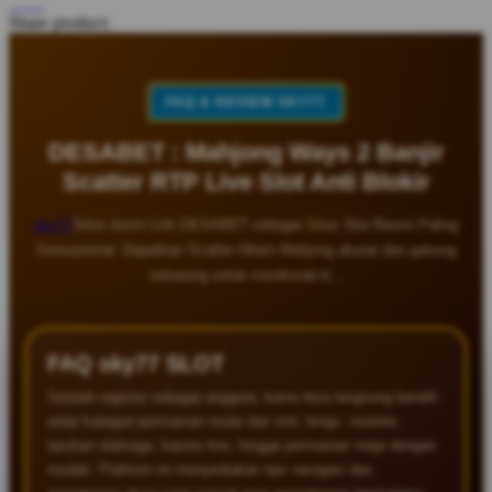
Share product:
FAQ & REVIEW SKY77
DESABET : Mahjong Ways 2 Banjir
Scatter RTP Live Slot Anti Blokir
sky77
Situs resmi Link DESABET sebagai Situs Slot Resmi Paling
Sensasional. Dapatkan Scatter Hitam Mahjong akurat dan gabung
sekarang untuk menikmati b...
FAQ sky77 SLOT
Setelah register sebagai anggota, kamu bisa langsung beralih
antar kategori permainan mulai dari slot, bingo, roulette,
taruhan olahraga, kasino live, hingga permainan meja dengan
mudah. Platform ini menyediakan tips navigasi dan