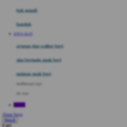
Mini Monkey
Moby
bak mandi
Momami
handuk
Mothercare
SITUS SLOT
Mustela
ayunan dan walker bayi
My Buddy Tag
My K
alas bermain anak bayi
N
mainan anak bayi
Naif
mothercare toys
Nike
elc toys
Nordic Natural
SLOT
Nuby
Akun Saya
Nuna
Masuk
Cari