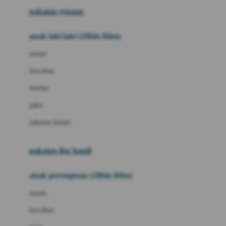
Buggygear
pakaian renang
Bumkins
anak laki-laki (18bln-8thn)
C
atasan
Cetaphil
bawahan
Chicco
setelan
Childlife
jaket
Clevamama
pakaian dalam
Cocolatte
Cottonseeds
pakaian ibu hamil
Cozy N Safe
anak perempuan (18bln-8thn)
Crane
atasan
Cybex
bawahan
D