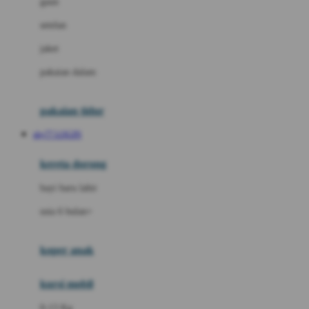
gaun
Dae Organics
setelan
Docare
jaket
Doona
pakaian dalam
Down To Earth
Drew
pakaian tidur
Dr. Brown's
sky77 LOGIN
E
kereta dorong
ELC
bayi baru lahir
Ergobaby
usia 6 bulan+
Expert Care
koper anak
Ezyroller
kursi mobil
F
0-13 Kg