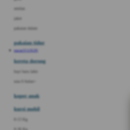
setelan
jaket
pakaian dalam
pakaian tidur
macan33 LOGIN
kereta dorong
bayi baru lahir
usia 6 bulan+
koper anak
kursi mobil
0-13 Kg
0-36 Kg