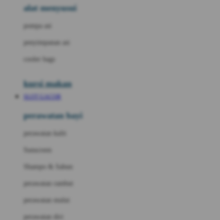
alat menyusui
pompa asi
penyimpanan asi
cooler bags
kursi makan
SLOT GACOR
perawatan bayi
perawatan kulit
Sunscreen
Shampo & Sabun
perawatan rambut
perawatan mulut
perawatan diri