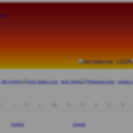
istry
LOGIN
gift registry
store finder
contact 
I
J
K
L
M
N
O
P
Q
R
Airfree
Alamii