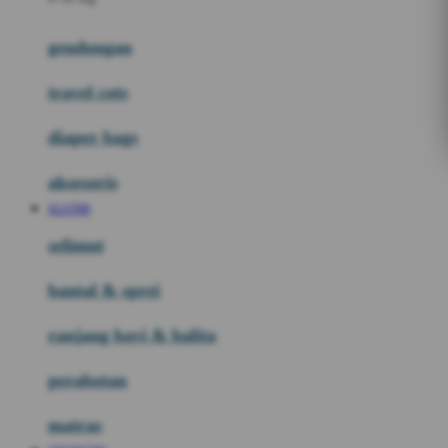
gendongan
travel cots
diaper bags
aksesoris
SLOT88
selimut
bantal & sprei
ranjang bayi & balita
perabotan
matras