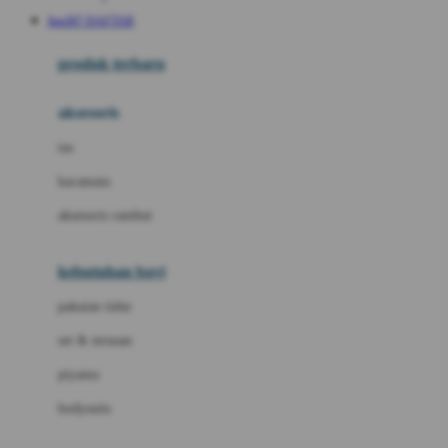
Awan
liga367 DAFTAR
Azetabio
produk terbaru
B
aksesoris
Baabaasheepz
tas
Babiators
kacamata
Baby Dove
aksesoris rambut
Baby Jogger
Baby Rovega
kebutuhan bayi
Babybee
pakaian tidur
Banana Boat
set & terusan
Banz
piyama
Barbie
bodysuits
Beaba