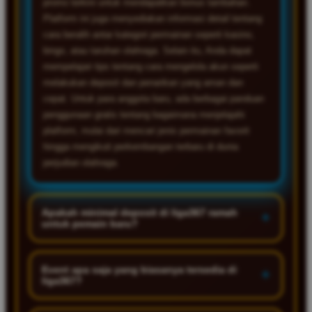
promo terkini untuk mendapatkan bonus tambahan.
Platform ini juga menyediakan informasi detail tentang
cara beralih antar kategori permainan seperti kasino,
bingo, atau taruhan olahraga. Selain itu, Anda dapat
mempelajari tips tentang cara mengelola akun seperti
melakukan deposit dan penarikan yang aman dan
cepat. Untuk para anggota baru, ada berbagai panduan
penggunaan gratis tentang bagaimana menjelajahi
platform, mulai dari mencari jenis permainan favorit
hingga mengikuti perkembangan terbaru di dunia
perjudian olahraga.
Apakah minimal deposit di liga367 ramah
+
untuk pemain baru?
Setelah mendaftar sebagai anggota, anda dapat
menggunakan tips untuk menavigasi berbagai
Event apa saja yang biasanya tersedia di
+
liga367?
permainan seperti slot, bingo, atau meja untuk
meningkatkan pengalaman anda. Misalnya, memilih
Setelah register, anggota bisa menggunakan beberapa