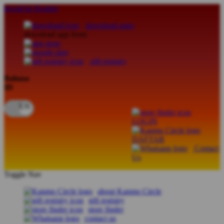
lewati ke Konten
download apps
download app from:
gift registry
Bahasa
ID
LOGIN
DAFTAR
Contact
Us
Toggle Nav
about Kanmo Circle
gift registry
store finder
contact us