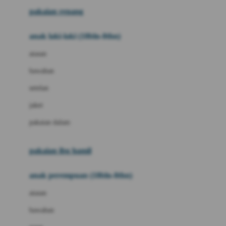
Buggygear
pakaian renang
Bumkins
anak laki-laki (18bln-8thn)
C
atasan
Cetaphil
bawahan
Chicco
setelan
Childlife
jaket
Clevamama
pakaian dalam
Cocolatte
Cottonseeds
pakaian ibu hamil
Cozy N Safe
anak perempuan (18bln-8thn)
Crane
atasan
Cybex
bawahan
D