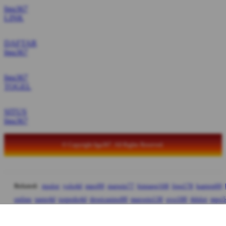
liga367
TOGEL
SITUS
liga367
© Copyright liga367. All Rights Reserved.
Related:
rtpslot
yolo4d
mpo99
starwin77
bintang168
liga178
kapten69
online
tante4d
torpedo4d
dewicasino88
maxwin138
ovo188
4dslot
mpo5