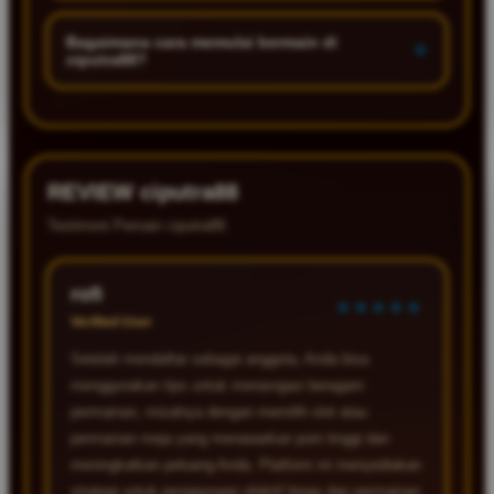
dan mudah, seperti cara mengatur deposit dan
Setelah daftar akun, kamu bisa menggunakan berbagai
permainan yang sesuai dengan keahlian kamu.
penarikan yang lebih cepat. Selain itu, Anda dapat
tips untuk menjelajahi dunia perjudian online. Misalnya,
Bagaimana cara memulai bermain di
Platform ini juga menyediakan strategi untuk permainan
+
menemukan sepuluh cara untuk mendalami platform ini,
ciputra88?
kamu bisa mengikuti tips untuk memilih game slot yang
seperti bingo dan taruhan olahraga, misalnya dengan
misalnya dengan mengikuti pembaruan permainan
menawarkan poin tinggi atau mencoba strategi baru
menganalisis peringkat permainan untuk membuat
Setelah melakukan pendaftaran atau register sebagai
terbaru atau mempelajari strategi untuk meningkatkan
dalam bingo dan taruhan olahraga, seperti menganalisis
keputusan lebih teliti. Selain itu, tersedia sepuluh tips
anggota baru, pengguna dapat memanfaatkan tips dan
peringkat dalam bingo. Dengan panduan praktis ini,
peringkat permainan. Selain itu, platform ini juga
untuk mengelola akun secara efektif, seperti beralih
strategi, misalnya untuk menavigasi berbagai macam
pengguna dapat menjelajah berbagai permainan dengan
menyediakan tips praktis untuk mengelola akun, seperti
cepat antar kategori permainan kasino dan aktivitas
permainan seperti slot, bingo, atau meja kasino.
lebih maksimal dan menyenangkan.
beralih cepat antara kategori kasino dan sports, dengan
REVIEW ciputra88
olahraga. Untuk pengalaman maksimal, kamu juga bisa
Sebaliknya, platform ini juga menyediakan strategi
panduan penggunaan yang aman. Kamu juga bisa
memperbarui aplikasi, mengikuti promo terkini, atau
Testimoni Pemain ciputra88.
khusus untuk penggunaan efektif dalam kategori
mempelajari tips tentang manajemen poin, deposit, dan
mempelajari tips buat deposit dan withdrawal yang lebih
taruhan olahraga dan permainan bingo, seperti
withdrawal untuk pengalaman bermain yang lebih
cepat.
menganalisis peringkat permainan atau mempelajari
optimal. Dengan terus mengikuti pembaruan terbaru dan
dina
bagaimana mengelola poin yang diperoleh. Untuk
★★★★★
tips-tips strategis, kamu bisa memaksimalkan
Verified User
meningkatkan pengalaman pengguna, platform
pengalaman bermain di platform ini.
memberikan panduan penggunaan praktis, termasuk
Setelah register sebagai anggota, kamu bisa langsung
sepuluh tips untuk memaksimalkan pengelolaan akun,
menjelajahi berbagai permainan mulai dari slot, bingo,
seperti beralih cepat antara permainan kasino dan
roulette, taruhan olahraga, kasino live, hingga
aktivitas terkait olahraga. Pengguna juga dapat
permainan meja. Platform ini menyediakan tips
memanfaatkan fitur update terbaru di aplikasi atau
navigasi agar kamu mudah beralih antar kategori dan
website untuk mengetahui hal baru atau mencoba
menemukan permainan favorit. Manajemen akun yang