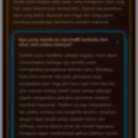
beralih antar kategori lebih cepat, serta manajemen akun yang
rutin untuk kenyamanan bertransaksi. Deposit dan penarikan
dana yang praktis ditambah poin tinggi dari setiap game
membuat petualangan bermainmu semakin maksimal.
Apa yang membuat ciputra88 berbeda dari
+
situs slot online lainnya?
Setelah kamu mendaftar sebagai anggota, kamu dapat
memanfaatkan berbagai tips tersedia untuk
meningkatkan pengalaman bermain kamu. Misalnya,
kamu bisa mencari tahu jenis permainan yang
menawarkan poin tinggi jika kamu ingin mencoba slot
atau mencari strategi efektif untuk taruhan olahraga
seperti menganalisis peringkat permainan sebelum
membuat keputusan. Platform ini juga menyediakan
tips praktis tentang cara mengelola akunmu, misalnya
dengan cepat beralih antara kategori kasino dan
olahraga, semua dijamin aman dan mudah digunakan.
Pengguna dapat mendownload aplikasi platform secara