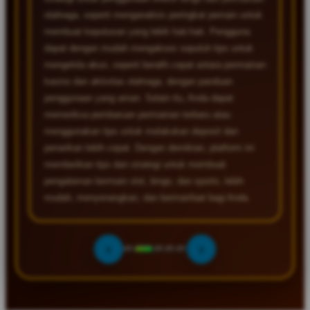
varian games baru, serta memperbarui profil dengan
sederhana memudahkanmu untuk deposit dan
strategi manajemen deposit dan penarikan yang lebih
penarikan cepat kapan saja. Jangan lewatkan update
aman dan cepat. Keseluruhannya, platform ini bertujuan
permainan terbaru untuk meningkatkan pengalaman
untuk memberikan pengalaman bermain yang
bermain dan meraih poin tinggi.
menyenangkan dan mudah dipahami, dengan fokus
pada kenyamanan dan navigasi yang intuitif bagi para
anggota.
‹
›
Back to top
ciputra88
butuh
unduh aplikasi
we accept
bantuan?
ciputra88
hubungi
kami
ciputra88
SLOT
Direktorat Jenderal
hubungi
ikuti kami di
ciputra88
Perlindungan Konsumen dan
kami
media sosial
LOGIN