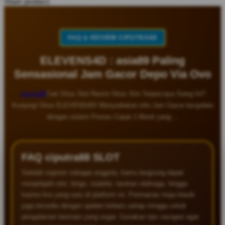
Share product:
FAQ & REVIEW CIPUTRA88
ELEVENS4D : asia89 Paling
Sensasional Jam Gacor Depo Via Ovo
ciputra88
Cari Situs Slot Resmi Situs Slot Terpercaya Siang Ini?
Kunjungi Situs ELEVENS4D! Menyediakan info Jam Gacor terupdate
dengan sistem Proses Cepat 1 Menit yang ...
FAQ ciputra88 SLOT
Setelah register sebagai anggota, kamu langsung dapat
menjelajahi slot, bingo, roulette, taruhan olahraga, hingga
kasino live yang seru di platform ini. Permainan meja klasik
juga tersedia dengan update terbaru setiap minggu untuk
pengalaman bermain yang segar. Gunakan tips navigasi agar