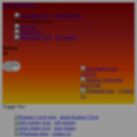
lewati ke Konten
download apps
download app from:
gift registry
Bahasa
ID
LOGIN
DAFTAR
Contact
Us
Toggle Nav
about Kanmo Circle
gift registry
store finder
contact us