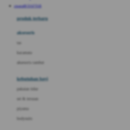
Awan
ciputra88 DAFTAR
Azetabio
produk terbaru
B
aksesoris
Baabaasheepz
tas
Babiators
kacamata
Baby Dove
aksesoris rambut
Baby Jogger
Baby Rovega
kebutuhan bayi
Babybee
pakaian tidur
Banana Boat
set & terusan
Banz
piyama
Barbie
bodysuits
Beaba