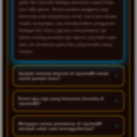
gratis dan mencoba berbagai permainan seperti bingo
atau table games. Berkat panduan pengguna yang
dirancang untuk pengalaman ramah, kamu bisa dengan
mudah mempelajari cara memaksimalkan penggunaan
berbagai fitur. Kamu juga bisa memanfaatkan tips
terbaru tentang penarikan dan deposit yang lebih cepat
atau cek pembaruan game baru yang tersedia setiap
harinya.
Apakah minimal deposit di ciputra88 ramah
+
untuk pemain baru?
Untuk mempermudah kegiatan bermain, platform ini
menyediakan berbagai tips dan strategi untuk
Event apa saja yang biasanya tersedia di
+
ciputra88?
membantu Anda memaksimalkan pengalaman. Sebagai
contoh, Anda bisa mempelajari cara beralih cepat
Setelah daftar akun, anggota bisa coba gunakan
antara kategori permainan kasino seperti slots dan
beberapa tips untuk menjelajahi beragam permainan.
Mengapa variasi permainan di ciputra88
bingo, atau taruhan olahraga, sesuai minat Anda. Selain
+
menjadi salah satu keunggulannya?
Misalnya, untuk meningkatkan poin atau pengalaman
itu, ada juga tips untuk mengelola akun dengan aman
bermain, coba pilih slot dengan jackpot tinggi atau meja