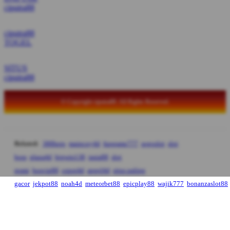
© Copyright ciputra88. All Rights Reserved.
Related:
388hero
maincuy4d
fungame777
sogoslot
slot
boss
plaza4d
bigwin138
iasia88
slot
resmi
bosvip88
cepot4d
angel4d
situs paling
gacor
jekpot88
noah4d
meteorbet88
epicplay88
wajik777
bonanzaslot88