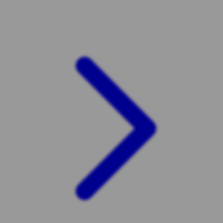
Twistshake
TY Toys
U
V
Veja
Vitaflow
Vtech
W
Waterland
Wellness