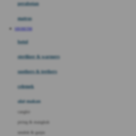
perabotan
Happy Tummy
Hauck
matras
Havaianas
SBOBET88
Hegen
botol
Hot Wheels
sterilizer & warmers
Hybrid
soothers & teethers
I
Inlacta DHA
celemek
Interlac
alat makan
Ivenet
cangkir
J
piring & mangkuk
Jack N Jill
sendok & garpu