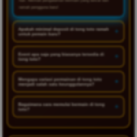
hari. Nikmati pengalaman bermain yang lancar dan
ramah pengguna baru!
Apakah minimal deposit di tong toto ramah
+
untuk pemain baru?
Untuk memudahkan navigasi, platform ini menyediakan
tips dan strategi praktis bagi para anggota. Misalnya,
Event apa saja yang biasanya tersedia di
+
tong toto?
pengguna dapat mempelajari cara memilih permainan
slot dengan poin tinggi atau menganalisis peringkat
Setelah mendaftar sebagai member, pengguna dapat
permainan di kategori taruhan olahraga untuk
memanfaatkan tips dan strategi yang tersedia untuk
Mengapa variasi permainan di tong toto
mengambil keputusan yang tepat. Selain itu, untuk
+
menjadi salah satu keunggulannya?
meningkatkan pengalaman mereka dalam platform ini.
memaksimalkan pengalaman kasino online, pengguna
Misalnya, pengguna dapat mempelajari cara memilih
bisa mengikuti tips tentang penggunaan fitur seperti
Setelah register sebagai anggota, kamu bisa
permainan casino atau olahraga berdasarkan poin tinggi
beralih cepat antar kategori permainan, mengelola akun
memanfaatkan beragam tips untuk menavigasi
Bagaimana cara memulai bermain di tong
atau peringkat permainan untuk membuat keputusan
+
dengan aman, dan bahkan menemukan informasi
toto?
permainan, misalnya memilih slot yang menawarkan
yang lebih tepat. Platform ini juga menyediakan strategi
terbaru tentang promosi platform. Untuk pengguna baru,
poin tinggi. Platform ini menyediakan strategi yang
untuk penggunaan efektif bingo dan taruhan olahraga,
Melalui aplikasi atau website Anda dapat mengakses
platform ini menawarkan panduan mengenai cara
efektif untuk bingo dan taruhan olahraga, seperti
seperti menganalisis tren permainan untuk memprediksi
berbagai pilihan perjudian online seperti slot, bingo,
mendaftar dan membuat akun online agar prosesnya
menganalisa peringkat permainan untuk keputusan
hasil pertandingan atau menemukan permainan "gacor".
maupun permainan meja. Sebagai contoh untuk
cepat dan mudah.