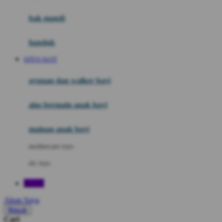
Mini Monkey
Moby
bak mandi
Momami
handuk
Mothercare
SITUS SLOT
Mustela
ayunan dan walker bayi
My Buddy Tag
My K
alas bermain anak bayi
N
mainan anak bayi
Naif
mothercare toys
Nike
elc toys
Nordic Natural
SLOT
Nuby
Akun Saya
Nuna
Masuk
Cari