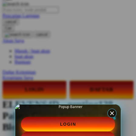
O
Pencarian Lanjutan
Oh Ma Grain
cancel
Okiedog
Cari
cancel
P
Akun Saya
Masuk / buat akun
Peachy
buat akun
Phil & Ted's
Bantuan
Philips Avent
Daftar Keinginan
Keranjang Saya
Pigeon
LOGIN
DAFTAR
Playgro
ELEVENS4D - genting138
Poled Global
Paling Gacor Situs Slot Anti
Ponycycle
Puma
Blokir 2026
LOGIN
Pureats