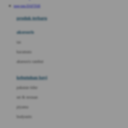
Awan
tong toto DAFTAR
Azetabio
produk terbaru
B
aksesoris
Baabaasheepz
tas
Babiators
kacamata
Baby Dove
aksesoris rambut
Baby Jogger
Baby Rovega
kebutuhan bayi
Babybee
pakaian tidur
Banana Boat
set & terusan
Banz
piyama
Barbie
bodysuits
Beaba