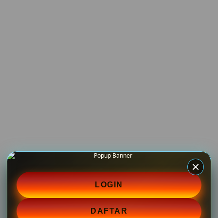
LOGIN
DAFTAR