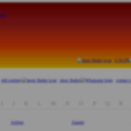
istry
LOGIN
gift registry
store finder
contact 
I
J
K
L
M
N
O
P
Q
R
Airfree
Alamii