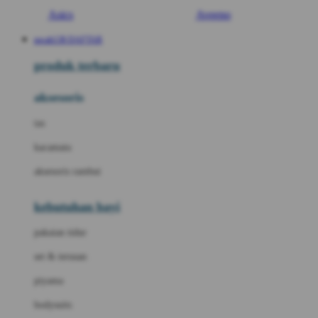
Asics
Aveeno
pecah138 DAFTAR
produk terbaru
aksesoris
tas
kacamata
aksesoris rambut
kebutuhan bayi
pakaian tidur
set & terusan
piyama
bodysuits