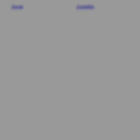
Awan
Azetabio