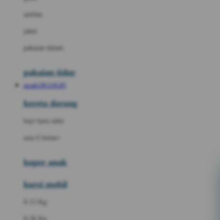
setelan
jaket
pakaian dalam
pakaian tidur
pecah138 LOGIN
kereta dorong
bayi baru lahir
usia 6 bulan+
koper anak
kursi mobil
0-13 Kg
0-36 Kg