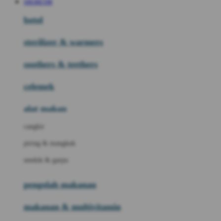
SBOBET88
botol
sterilizer & warmers
soothers & teethers
celemek
alat makan
cangkir
piring & mangkuk
sendok & garpu
pengolah makanan
makanan & multivitamin