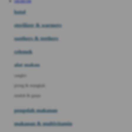
SBOBET88
botol
sterilizer & warmers
soothers & teethers
celemek
alat makan
cangkir
piring & mangkuk
sendok & garpu
pengolah makanan
makanan & multivitamin