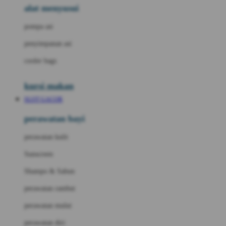
alat menyusui
pompa asi
penyimpanan asi
cooler bags
kursi makan
SLOT GACOR
perawatan bayi
perawatan kulit
Sunscreen
Shampo & Sabun
perawatan rambut
perawatan mulut
perawatan diri