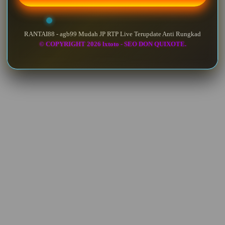
RANTAI88 - agb99 Mudah JP RTP Live Terupdate Anti Rungkad
© COPYRIGHT 2026 lxtoto - SEO DON QUIXOTE.