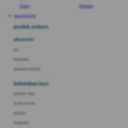
Asics
Aveeno
lxtoto DAFTAR
produk terbaru
aksesoris
tas
kacamata
aksesoris rambut
kebutuhan bayi
pakaian tidur
set & terusan
piyama
bodysuits