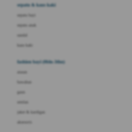
Beauty Barn
sepatu & kaus kaki
Bio Oil
sepatu bayi
Biolane
sepatu anak
Bite Fighters
sandal
Bizzi Growin
kaus kaki
Blackmores
fashion bayi (0bln-3thn)
Blooming Marvellous
atasan
Bonnels
bawahan
Bravado
gaun
Bruder
setelan
Brush Baby
jaket & kardigan
Buds Organics
aksesoris
Bugaboo