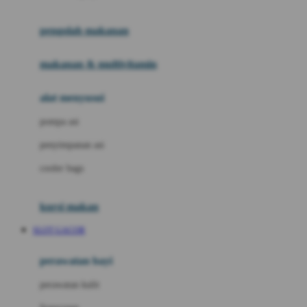
Joie
pengolah makanan
Joolz
Jujube
makanan & multivitamin
K
alat menyusui
Kiddycuts
pompa asi
Kumon
penyimpanan asi
L
cooler bags
Leapfrog
kursi makan
Leclerc
SLOT GACOR
Lee Vierra
Lillebaby
perawatan bayi
Little Bird Told Me
perawatan kulit
Little Miss Janis