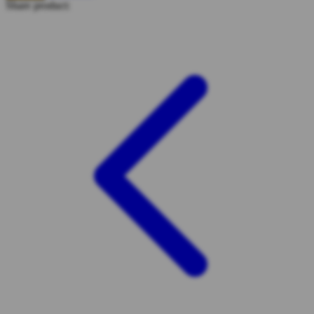
Share product:
Squishmallows
Starbooks
Stick-O
Stokke
Sudocrem
Sumimo
Sunnylife
Sun-Staches
Swimava
T
Tommee Tippee
Trunki
Tutti Bambini