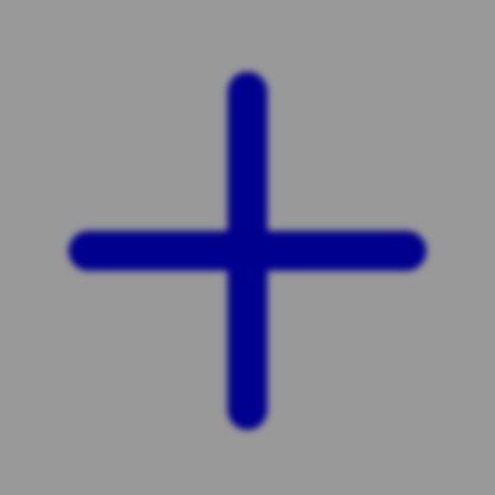
X
Xootz
Y
Yamatoya
Z
Zaxy
Zoggs
0-9
4Moms
59S