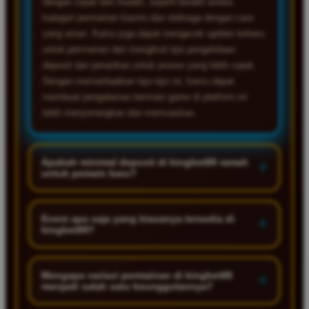
dengan cepat dan mudah, seperti beralih antara
kategori permainan kasino dan olahraga dengan cara
yang aman. Kamu juga dapat mengecek update terbaru
untuk permainan dan mengikuti tips pengelolaan
deposit dan penarikan untuk proses yang lebih cepat.
Dengan memanfaatkan tips-tips ini, kamu dapat
membuat pengalaman bermain game di platform ini
lebih menyenangkan dan memuaskan.
Apakah minimal deposit di kingbet89 ramah
+
untuk pemain baru?
Setelah pendaftaran selesai, anggota dapat
menggunakan tips untuk menavigasi berbagai macam
Event apa saja yang biasanya tersedia di
+
kingbet89?
game, seperti digital slots dan bingo, baik melalui
komputer atau aplikasi mobile. Misalnya, kalian bisa
Setelah daftar akun dan mendaftar sebagai anggota,
memilih game dengan poin yang tinggi untuk
Anda dapat mulai menjelajahi berbagai macam
Mengapa variasi permainan di kingbet89
meningkatkan peluang meraih penarikan yang menarik.
+
menjadi salah satu keunggulannya?
permainan yang tersedia. Misalnya, Anda bisa mencoba
Platform ini juga menyediakan strategi khusus untuk
strategi untuk memenangkan putaran bingo atau tips
taruhan olahraga, seperti menganalisis peringkat