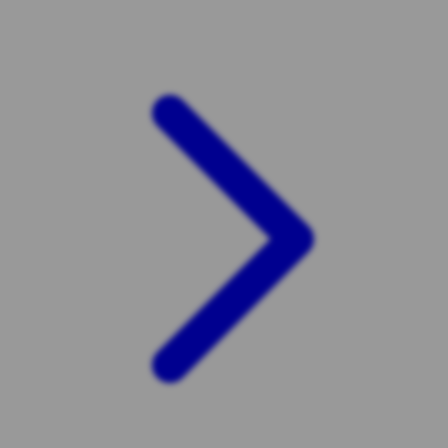
Twistshake
TY Toys
U
V
Veja
Vitaflow
Vtech
W
Waterland
Wellness