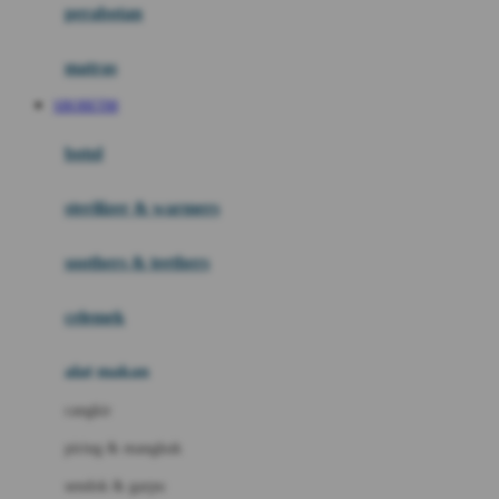
perabotan
Happy Tummy
Hauck
matras
Havaianas
SBOBET88
Hegen
botol
Hot Wheels
sterilizer & warmers
Hybrid
soothers & teethers
I
Inlacta DHA
celemek
Interlac
alat makan
Ivenet
cangkir
J
piring & mangkuk
Jack N Jill
sendok & garpu