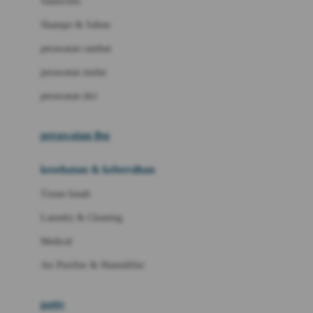
Sunscreen
London Taxi
Shampo & Sabun
Love To Dream
perawatan rambut
perawatan mulut
M
perawatan diri
Magformers
Mama's Choice
perawatan ibu
Mamas&Papas
kesehatan & kebersihan
Mamaway
Tissue basah
Maxi Cosi
Laundry & Cleaning
Megabloks
Medical
Micro
Air Purifier & Humidifier
MiDeer
Mimi & Lula
potty