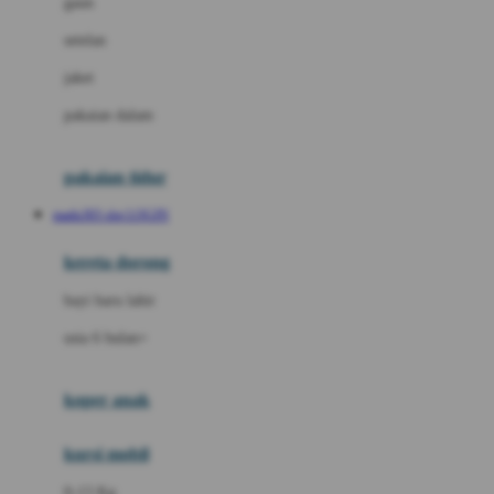
gaun
Dae Organics
setelan
Docare
jaket
Doona
pakaian dalam
Down To Earth
Drew
pakaian tidur
Dr. Brown's
madu303 slot LOGIN
E
kereta dorong
ELC
bayi baru lahir
Ergobaby
usia 6 bulan+
Expert Care
koper anak
Ezyroller
kursi mobil
F
0-13 Kg