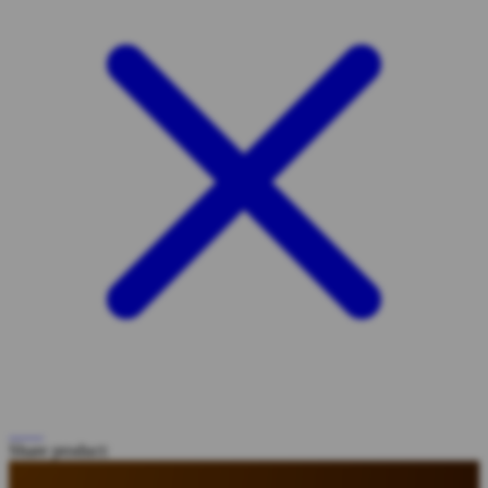
Share product: