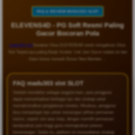
FAQ & REVIEW MADU303 SLOT
ELEVENS4D - PG Soft Resmi Paling
Gacor Bocoran Pola
madu303 slot
Gunakan Situs ELEVENS4D untuk mengakses Situs
Slot Terpercaya paling Banjir Scatter. Cek Jam Gacor malam ini dan
klaim bonus menarik Bonus New Member ...
FAQ madu303 slot SLOT
Setelah mendaftar sebagai anggota baru, para pengguna
dapat memanfaatkan berbagai tips dan strategi untuk
memaksimalkan pengalaman mereka. Misalnya, pengguna
bisa mempelajari tips untuk menavigasi pilihan permainan
kasino, seperti slot atau meja, dengan memilih permainan
berdasarkan poin tinggi guna meningkatkan potensi
kemenangan. Selain itu, platform ini menyediakan strategi