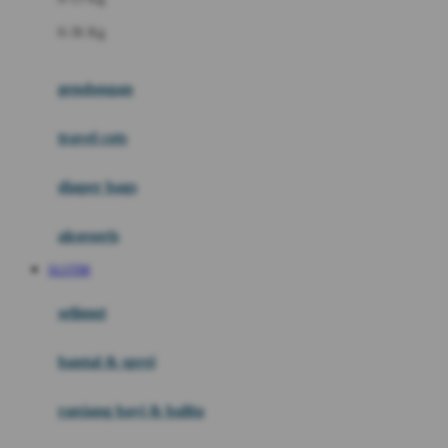
Felt So Sweet
0-36 Kg
Fisher Price
Flipper
gendongan
Friends Of Sally
travel cots
G
diaper bags
Gb
Geko
aksesoris
Graco
SLOT88
Gund
selimut
H
bantal & sprei
Habbie
Haenim
ranjang bayi & balita
Happy Horse