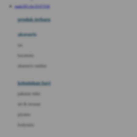
Awan
madu303 slot DAFTAR
Azetabio
produk terbaru
B
aksesoris
Baabaasheepz
tas
Babiators
kacamata
Baby Dove
aksesoris rambut
Baby Jogger
Baby Rovega
kebutuhan bayi
Babybee
pakaian tidur
Banana Boat
set & terusan
Banz
piyama
Barbie
bodysuits
Beaba