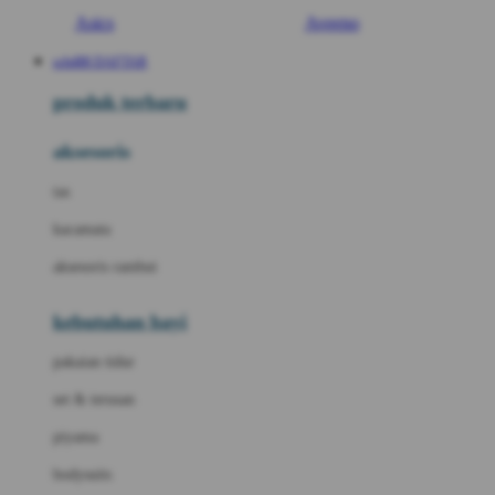
Asics
Aveeno
scbd88 DAFTAR
produk terbaru
aksesoris
tas
kacamata
aksesoris rambut
kebutuhan bayi
pakaian tidur
set & terusan
piyama
bodysuits