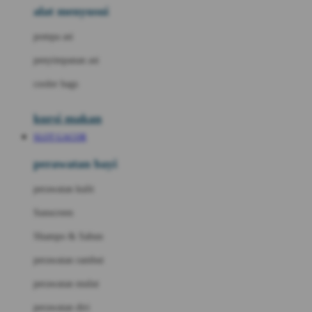
alat menyusui
pompa asi
penyimpanan asi
cooler bags
kursi makan
SLOT GACOR
perawatan bayi
perawatan kulit
Sunscreen
Shampo & Sabun
perawatan rambut
perawatan mulut
perawatan diri