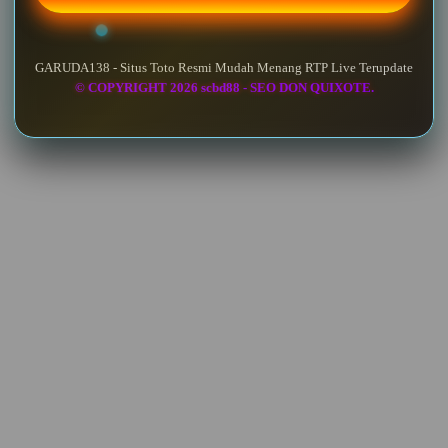
GARUDA138 - Situs Toto Resmi Mudah Menang RTP Live Terupdate
© COPYRIGHT 2026 scbd88 - SEO DON QUIXOTE.