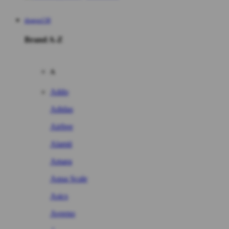
dragon138
Brand A-Z
A
Addo
Adidas
Airfree
Alamii
Amara
Aqua Scale
Asics
Aveeno