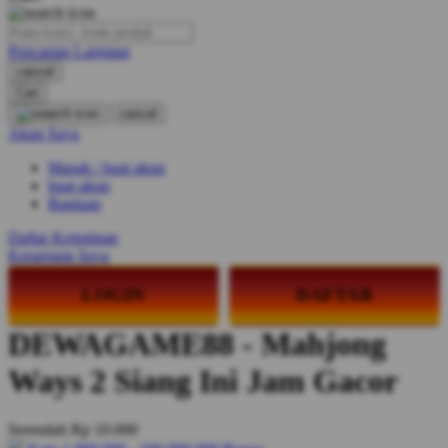
O
Pencarian Lanjutan
Oh Ma Grain
cancel
Okiedog
Cari
cancel
P
Akun Saya
Masuk / buat akun
Peachy
buat akun
Phil & Ted's
Bantuan
Philips Avent
Daftar Keinginan
Keranjang Saya
Pigeon
LOGIN
DAFTAR
Playgro
DEWAGAME88 - Mahjong
Poled Global
Ways 2 Siang Ini Jam Gacor
Ponycycle
Puma
Serendah
Rp 10.000
Pureats