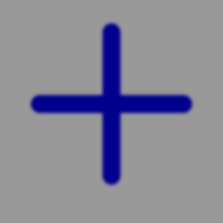
X
Xootz
Y
Yamatoya
Z
Zaxy
Zoggs
0-9
4Moms
59S