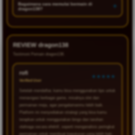
kamu juga bisa mengakses tips untuk manajemen akun
menggunakan tips untuk menavigasi berbagai macam
Bagaimana cara memulai bermain di
dengan preferensi dan tingkat keahlian mereka. Selain
+
seperti beralih cepat antar permainan kasino dan
dragon138?
game seperti slot, bingo, permainan meja, atau bahkan
itu, platform ini menyediakan strategi bagi para anggota
aktivitas terkait olahraga, serta panduan penggunaan
taruhan olahraga, misalnya dengan memilih permainan
untuk memaksimalkan pengalaman bermain bingo dan
Setelah registering, pengguna dapat memanfaatkan tips
yang aman. Platform ini juga menawarkan panduan
yang memberikan poin tinggi. Platform ini juga
taruhan olahraga, seperti menganalisis peringkat
dan strategi untuk menjelajahi berbagai permainan
tentang cara mengatur deposit dan penarikan yang lebih
menyediakan strategi untuk penggunaan efektif dalam
pertandingan atau mempelajari pola munculnya angka
seperti kasino online, slot digital, bingo, atau bahkan
cepat. Ingat juga untuk selalu mengelola akun dengan
bingo dan taruhan olahraga, seperti menganalisis
dalam lotere. Untuk memudahkan pengelolaan akun,
game olahraga. Misalnya, dalam memilih permainan
bijak!
peringkat permainan untuk membuat keputusan yang
REVIEW dragon138
pengguna dapat menemukan sepuluh tips praktis dalam
slots, pertimbangkan poinnya untuk memastikan kamu
lebih tepat. Pengguna bisa langsung mengakses
panduan platform, misalnya, tentang cara beralih cepat
Testimoni Pemain dragon138.
mendapat keuntungan maksimal. Platform ini juga
sepuluh tips untuk mengelola akunnya dengan mudah,
antar kategori permainan, mengelola poin yang
menyediakan informasi mengenai tip dan strategi
sebagai contoh beralih cepat antara permainan kasino
terkumpul, atau melakukan deposit dan penarikan dana
penggunaan untuk bingo serta taruhan olahraga, seperti
dan aktivitas terkait olahraga. Selain itu, kamu dapat
dina
dengan aman. Dengan memahami fitur-fitur platform
menganalisis peringkat permainan agar kamu dapat
★★★★★
menerapkan strategi penggunaan platform seperti
Verified User
dan menerapkan berbagai tips yang tersedia, setiap
membuat keputusan yang lebih akurat. Pengguna bisa
memeriksa pembaruan permainan terkini atau
pengguna dapat menikmati pengalaman bermain online
dengan mudah beralih antara kategori permainan kasino
Setelah daftar akun, Anda dapat menggunakan
menggunakan tips mengenai deposit dan penarikan
yang lebih menyenangkan dan memuaskan.
dan aktivitas sport secara cepat, misalnya. Tentunya
berbagai tips dan strategi untuk memaksimalkan
yang lebih cepat. Dengan panduan berharga ini, kamu
platform ini memprioritaskan keamanan dan
pengalaman bermain. Misalnya, pelajari cara
bisa menjelajahi beragam game, memaksimalkan
kenyamanan pengguna dengan menyediakan tips
bernavigasi antar kategori permainan kasino, seperti
pengalaman, dan menikmati pengalaman bermain yang
tentang deposit dan penarikan yang aman dan cepat
lebih mudah dan menyenangkan!
mencari berdasarkan "slot" atau "table games," atau
serta panduan untuk mengelola akun dengan efektif.
menuju bagian "sports-related gaming." Selain itu,
Bagi kamu yang ingin mencoba platform ini, ada
platform ini menyediakan tips untuk meningkatkan