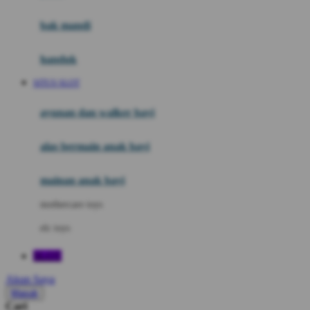
Mini Monkey
Moby
bak mandi
Momami
handuk
Mothercare
SITUS SLOT
Mustela
ayunan dan walker bayi
My Buddy Tag
My K
alas bermain anak bayi
N
mainan anak bayi
Naif
mothercare toys
Nike
elc toys
Nordic Natural
SLOT
Nuby
Akun Saya
Nuna
Masuk
Cari