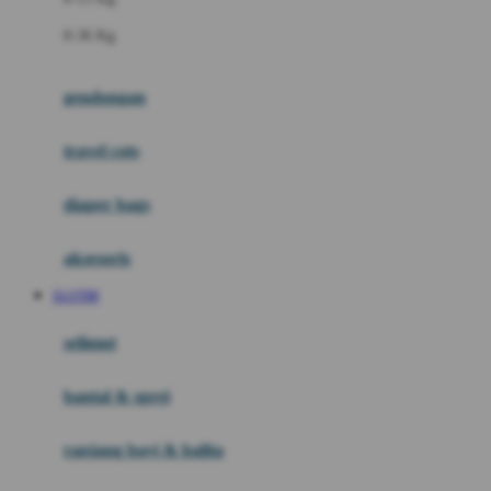
Felt So Sweet
0-36 Kg
Fisher Price
Flipper
gendongan
Friends Of Sally
travel cots
G
diaper bags
Gb
Geko
aksesoris
Graco
SLOT88
Gund
selimut
H
bantal & sprei
Habbie
Haenim
ranjang bayi & balita
Happy Horse