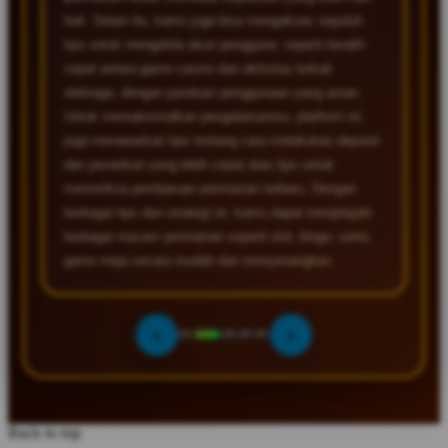
banyak tips berguna yang dapat diakses untuk
pemahaman atas bingo dan taruhan olahraga, seperti
memaksimalkan pengalaman bermainmu seperti
menganalisis peringkat permainan terbaru untuk
mengikuti update terbaru dari permainan atau tips
memilih pilihan yang lebih sesuai. Untuk pengelolaan
berlangganan gratis dan promosi menarik!
akun yang efektif, Anda bisa mencoba sepuluh cara
yang disediakan, misalnya, mengatur notifikasi pribadi,
mengakses riwayat aktivitas atau mempelajari cara
terbaik untuk deposit dan withdrawal. Pada akhirnya,
platform ini bertujuan untuk memberikan pengalaman
bermain yang menyenangkan dan mudah, dengan
fokus pada penggunaan fitur-fitur yang praktis dan
intuitif.
‹
›
Back to top