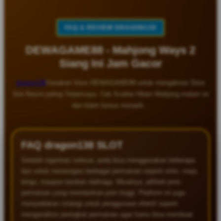
FAQ & REVIEW DRAGON138
DEWAGAME88 - Mahjong Ways 2
Siang Ini Jam Gacor
dragon138
Gunakan Situs DEWAGAME88 untuk mengakses Situs
Slot Resmi paling Terpercaya. Cek Scatter Hitam Mahjong malam ini
dan klaim bonus menarik...
FAQ dragon138 SLOT
Setelah registrasi selesai, anda bisa menggunakan beberapa
tips untuk menavigasi berbagai permainan seperti slots, meja,
bingo, maupun taruhan olahraga. Misalnya, pilihlah jenis
permainan yang memberikan poin tinggi. Platform ini juga
menyediakan strategi untuk penggunaan efektif seperti
menganalisis peringkat permainan agar kamu bisa membuat